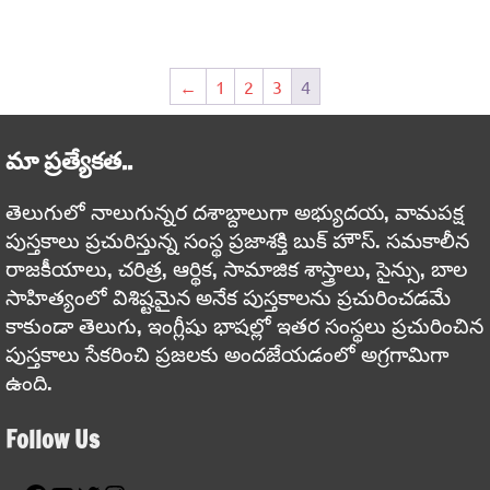
←
1
2
3
4
మా ప్రత్యేకత..
తెలుగులో నాలుగున్నర దశాబ్దాలుగా అభ్యుదయ, వామపక్ష
పుస్తకాలు ప్రచురిస్తున్న సంస్థ ప్రజాశక్తి బుక్ హౌస్. సమకాలీన
రాజకీయాలు, చరిత్ర, ఆర్థిక, సామాజిక శాస్త్రాలు, సైన్సు, బాల
సాహిత్యంలో విశిష్టమైన అనేక పుస్తకాలను ప్రచురించడమే
కాకుండా తెలుగు, ఇంగ్లీషు భాషల్లో ఇతర సంస్థలు ప్రచురించిన
పుస్తకాలు సేకరించి ప్రజలకు అందజేయడంలో అగ్రగామిగా
ఉంది.
Follow Us