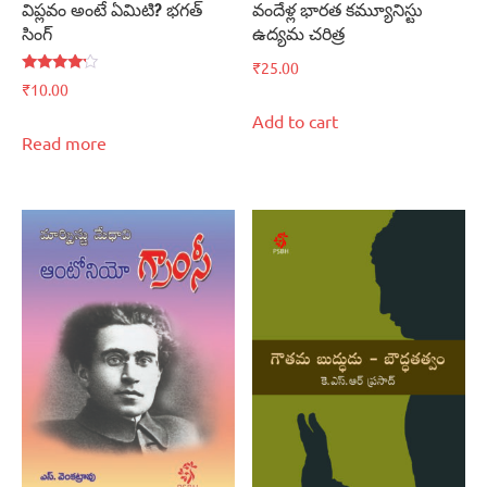
విప్లవం అంటే ఏమిటి? భగత్‌
వందేళ్ల భారత కమ్యూనిస్టు
సింగ్‌
ఉద్యమ చరిత్ర
₹
25.00
Rated
₹
10.00
4.00
out of 5
Add to cart
Read more