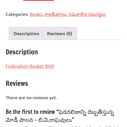
దెబ్బతీస్తున్న
మోడీ
Categories:
Books
,
రాజకీయాలు
,
సమకాలీన సమస్యలు
పాలన
-
బి.వి.రాఘవులు
Description
Reviews (0)
quantity
Description
Federalism-Booket BVR
Reviews
There are no reviews yet.
Be the first to review “ఫెడరలిజాన్ని దెబ్బతీస్తున్న
మోడీ పాలన – బి.వి.రాఘవులు”