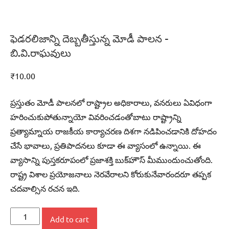
ఫెడరలిజాన్ని దెబ్బతీస్తున్న మోడీ పాలన –
బి.వి.రాఘవులు
₹
10.00
ప్రస్తుతం మోడీ పాలనలో రాష్ట్రాల అధికారాలు, వనరులు ఏవిధంగా
హరించుకుపోతున్నాయో వివరించడంతోబాటు రాష్ట్రాన్ని
ప్రత్యామ్నాయ రాజకీయ కార్యాచరణ దిశగా నడిపించడానికి దోహదం
చేసే భావాలు, ప్రతిపాదనలు కూడా ఈ వ్యాసంలో ఉన్నాయి. ఈ
వ్యాసాన్ని పుస్తకరూపంలో ప్రజాశక్తి బుక్‌హౌస్‌ మీముందుంచుతోంది.
రాష్ట్ర విశాల ప్రయోజనాలు నెరవేరాలని కోరుకునేవారందరూ తప్పక
చదవాల్సిన రచన ఇది.
ఫెడరలిజాన్ని
Add to cart