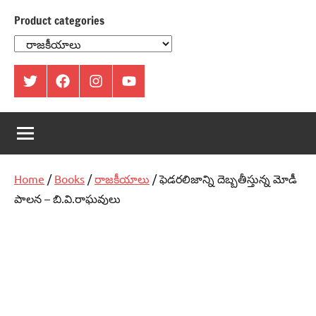
Product categories
ట్విట్టర్
ఫేస్
ఇంస్టాగ్రామ్
యూట్యూబ్
బుక్
Home
/
Books
/
రాజకీయాలు
/ ఫెడరలిజాన్ని దెబ్బతీస్తున్న మోడీ
పాలన – బి.వి.రాఘవులు