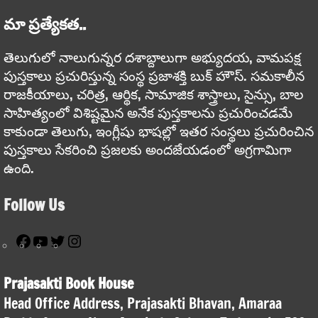
మా ప్రత్యేకత..
తెలుగులో నాలుగున్నర దశాబ్దాలుగా అభ్యుదయ, వామపక్ష
పుస్తకాలు ప్రచురిస్తున్న సంస్థ ప్రజాశక్తి బుక్ హౌస్. సమకాలీన
రాజకీయాలు, చరిత్ర, ఆర్థిక, సామాజిక శాస్త్రాలు, సైన్సు, బాల
సాహిత్యంలో విశిష్టమైన అనేక పుస్తకాలను ప్రచురించడమే
కాకుండా తెలుగు, ఇంగ్లీషు భాషల్లో ఇతర సంస్థలు ప్రచురించిన
పుస్తకాలు సేకరించి ప్రజలకు అందజేయడంలో అగ్రగామిగా
ఉంది.
Follow Us
Facebook
YouTube
Twitter
Instagram
Prajasakti Book House
Head Office Address, Prajasakti Bhavan, Amaraa