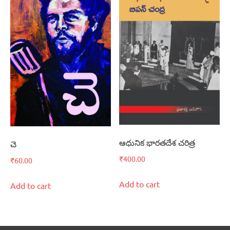
ఆధునిక భారతదేశ చరిత్ర
చె
₹
400.00
₹
60.00
Add to cart
Add to cart