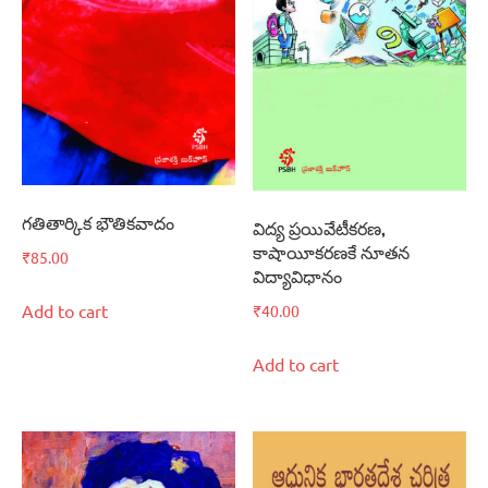
గతితార్కిక భౌతికవాదం
విద్య ప్రయివేటీకరణ,
కాషాయీకరణకే నూతన
₹
85.00
విద్యావిధానం
Add to cart
₹
40.00
Add to cart