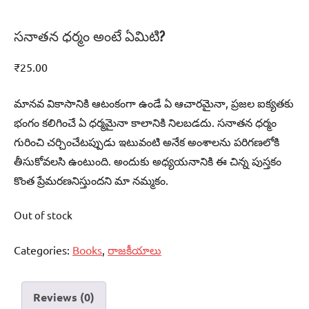
సనాతన ధర్మం అంటే ఏమిటి?
₹
25.00
మానవ వికాసానికి ఆటంకంగా ఉండే ఏ ఆచారమైనా, ప్రజల ఐక్యతకు
భంగం కలిగించే ఏ ధర్మమైనా కాలానికి నిలబడదు. సనాతన ధర్మం
గురించి చర్చించేటప్పుడు ఇటువంటి అనేక అంశాలను పరిగణలోకి
తీసుకోవలసి ఉంటుంది. అందుకు అధ్యయనానికి ఈ చిన్న పుస్తకం
కొంత ప్రేమరణనిస్తుందని మా నమ్మకం.
Out of stock
Categories:
Books
,
రాజకీయాలు
Reviews (0)