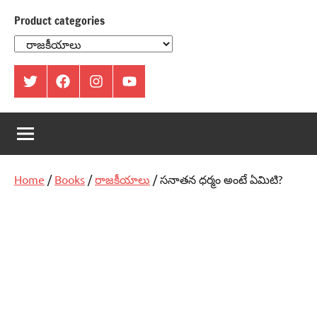
Product categories
ట్విట్టర్
ఫేస్
ఇంస్టాగ్రామ్
యూట్యూబ్
బుక్
Home
/
Books
/
రాజకీయాలు
/ సనాతన ధర్మం అంటే ఏమిటి?