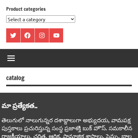
Product categories
ట్విట్టర్
ఫేస్
ఇంస్టాగ్రామ్
యూట్యూబ్
బుక్
catalog
మా ప్రత్యేకత..
తెలుగులో నాలుగున్నర దశాబ్దాలుగా అభ్యుదయ, వామపక్ష
పుస్తకాలు ప్రచురిస్తున్న సంస్థ ప్రజాశక్తి బుక్ హౌస్. సమకాలీన
రాజకీయాలు, చరిత్ర, ఆర్థిక, సామాజిక శాస్త్రాలు, సైన్సు, బాల