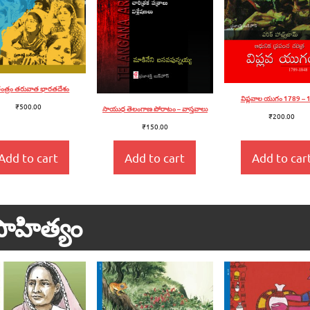
తంత్రం తరువాత భారతదేశం
విప్లవాల యుగం 1789 – 
₹
500.00
సాయుధ తెలంగాణ పోరాటం – వాస్తవాలు
₹
200.00
₹
150.00
Add to cart
Add to cart
Add to car
ాహిత్యం