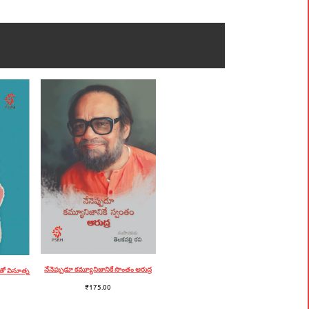
నేనెప్పుడూ కమ్యూనిజానికే సొంతం ఆరుద్ర
తో వినూత్న
₹
175.00