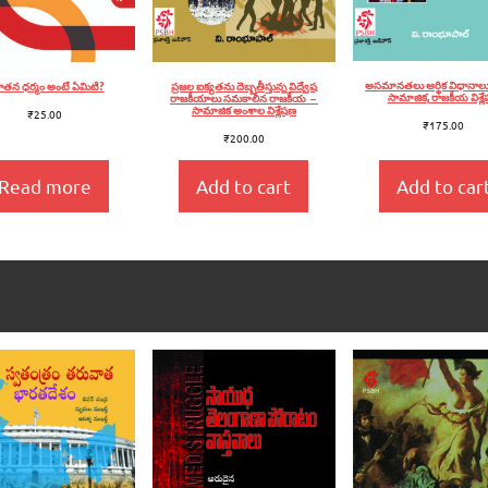
అసమానతలు ఆర్థిక విధానాలు –
ాతన ధర్మం అంటే ఏమిటి?
ప్రజల ఐక్యతను దెబ్బతీస్తున్న విద్వేష
సామాజిక, రాజకీయ విశ్ల
రాజకీయాలు సమకాలీన రాజకీయ –
సామాజిక అంశాల విశ్లేషణ
₹
25.00
₹
175.00
₹
200.00
Read more
Add to cart
Add to car