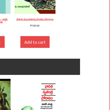
రైతును ముంచుతున్న పాలకుల విధానాలు
 ఆర్థిక,
ేషణ
₹
100.00
t
Add to cart