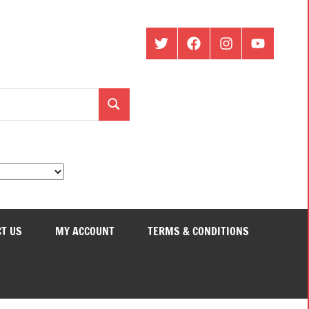
ట్విట్టర్
ఫేస్
ఇంస్టాగ్రామ్
యూట్యూబ్
బుక్
Search
T US
MY ACCOUNT
TERMS & CONDITIONS