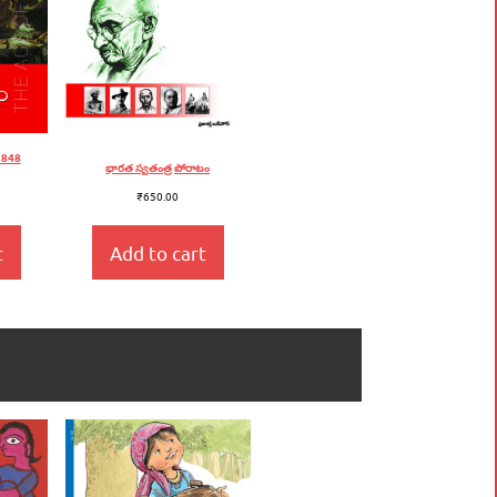
1848
భారత స్వతంత్ర పోరాటం
₹
650.00
t
Add to cart