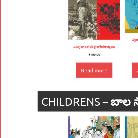
స్వ
సమగ్ర భారత చరిత్ర జాతీయోద్యమం
₹
100.00
Read more
CHILDRENS –
బాల స