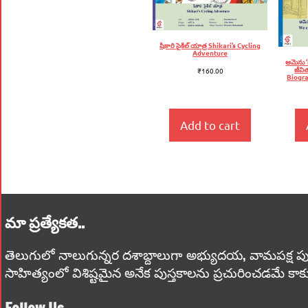
షికారి సైకిల్‌ యాత్ర Shikari’s Cycling
Adventure
ఆమెను ‘బ
జీవి
₹
160.00
Biogra
Add to cart
మా ప్రత్యేకత..
తెలుగులో నాలుగున్నర దశాబ్దాలుగా అభ్యుదయ, వామపక్ష పుస్తకాలు
సాహిత్యంలో విశిష్టమైన అనేక పుస్తకాలను ప్రచురించడమే కాక