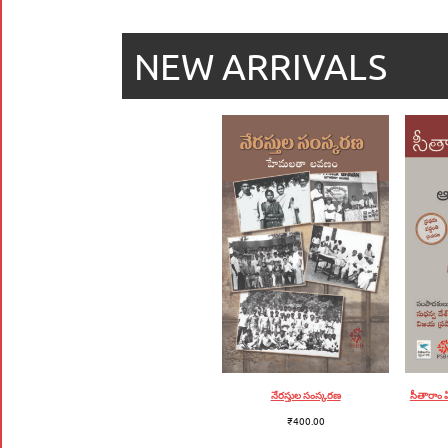
NEW ARRIVALS
నేరస్తుల సంస్కరణ
సీతారాం 
₹
400.00