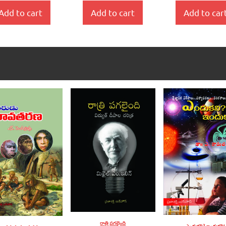
Add to cart
Add to cart
Add to car
రాత్రి పగలైంది
ఎందుకని? ఇందుకని!