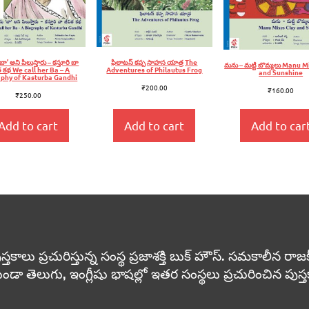
ా’ అని పిలుస్తారు – కస్తూరి బా
ఫిలాటస్‌ కప్ప సాహస యాత్ర The
మను – మట్టి బొమ్మలు Manu M
త కథ We call her Ba – A
Adventures of Philautus Frog
and Sunshine
phy of Kasturba Gandhi
₹
200.00
₹
160.00
₹
250.00
Add to cart
Add to cart
Add to car
 ప్రచురిస్తున్న సంస్థ ప్రజాశక్తి బుక్ హౌస్. సమకాలీన రాజకీయా
ుండా తెలుగు, ఇంగ్లీషు భాషల్లో ఇతర సంస్థలు ప్రచురించిన పు