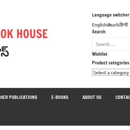
Language switcher
Englishతెలుగుहिन्दी
OOK HOUSE
Search
Search
ౌస్
for:
Wishlist
Product categories
THER PUBLICATIONS
E-BOOKS
ABOUT US
CONTAC