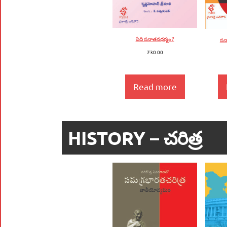
ఏది సనాతనధర్మం ?
సన
₹
30.00
Read more
HISTORY – చరిత్ర