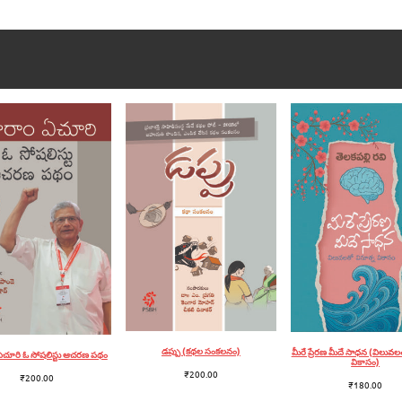
డప్పు (కథల సంకలనం)
మీరే ప్రేరణ మీదే సాధన (విలువల
ఏచూరి ఓ సోషలిస్టు ఆచరణ పథం
వికాసం)
₹
200.00
₹
200.00
₹
180.00