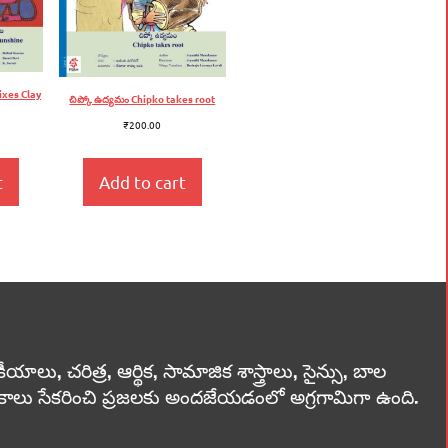
ixes Clay
చిప్కో ఉద్యమం Chipko takes root
₹
200.00
t
Add to cart
లు, చరిత్ర, ఆర్థిక, సామాజిక శాస్త్రాలు, సైన్సు, బాల
స్తకాలు సేకరించి ప్రజలకు అందజేయడంలో అగ్రగామిగా ఉంది.