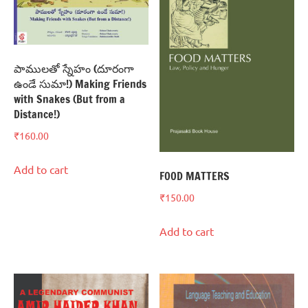
పాములతో స్నేహం (దూరంగా
ఉండే సుమా!) Making Friends
with Snakes (But from a
Distance!)
₹
160.00
Add to cart
FOOD MATTERS
₹
150.00
Add to cart