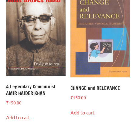
A Legendary Communist
CHANGE and RELEVANCE
AMIR HAIDER KHAN
₹
150.00
₹
150.00
Add to cart
Add to cart