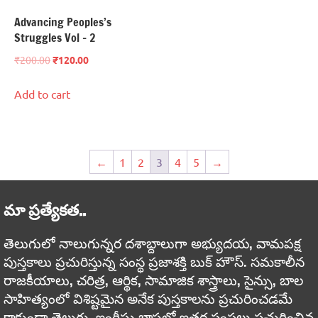
Advancing Peoples’s
Struggles Vol – 2
₹
200.00
₹
120.00
Add to cart
←
1
2
3
4
5
→
మా ప్రత్యేకత..
తెలుగులో నాలుగున్నర దశాబ్దాలుగా అభ్యుదయ, వామపక్ష
పుస్తకాలు ప్రచురిస్తున్న సంస్థ ప్రజాశక్తి బుక్ హౌస్. సమకాలీన
రాజకీయాలు, చరిత్ర, ఆర్థిక, సామాజిక శాస్త్రాలు, సైన్సు, బాల
సాహిత్యంలో విశిష్టమైన అనేక పుస్తకాలను ప్రచురించడమే
కాకుండా తెలుగు, ఇంగ్లీషు భాషల్లో ఇతర సంస్థలు ప్రచురించిన