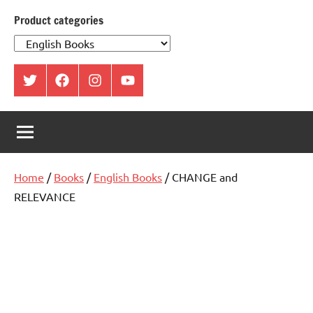
Product categories
ట్విట్టర్
ఫేస్
ఇంస్టాగ్రామ్
యూట్యూబ్
బుక్
Home
/
Books
/
English Books
/ CHANGE and
RELEVANCE