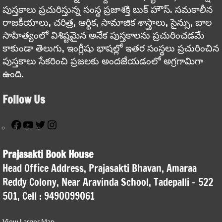
పుస్తకాలు ప్రచురిస్తున్న సంస్థ ప్రజాశక్తి బుక్ హౌస్. సమకాలీన
రాజకీయాలు, చరిత్ర, ఆర్థిక, సామాజిక శాస్త్రాలు, సైన్సు, బాల
సాహిత్యంలో విశిష్టమైన అనేక పుస్తకాలను ప్రచురించడమే
కాకుండా తెలుగు, ఇంగ్లీషు భాషల్లో ఇతర సంస్థలు ప్రచురించిన
పుస్తకాలు సేకరించి ప్రజలకు అందజేయడంలో అగ్రగామిగా
ఉంది.
Follow Us
Facebook
YouTube
Twitter
Instagram
Prajasakti Book House
Head Office Address, Prajasakti Bhavan, Amaraa
Reddy Colony, Near Aravinda School, Tadepalli – 522
501, Cell : 9490099061
View Larger Map