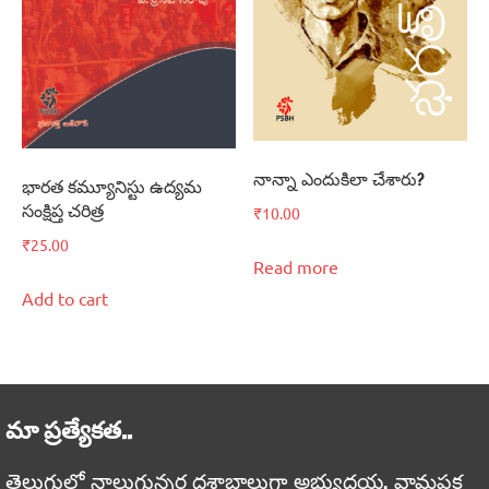
నాన్నా ఎందుకిలా చేశారు?
భారత కమ్యూనిస్టు ఉద్యమ
సంక్షిప్త చరిత్ర
₹
10.00
₹
25.00
Read more
Add to cart
మా ప్రత్యేకత..
తెలుగులో నాలుగున్నర దశాబ్దాలుగా అభ్యుదయ, వామపక్ష