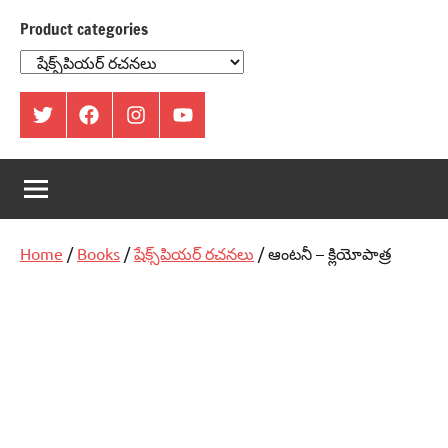
Product categories
ట్విట్టర్
ఫేస్
ఇంస్టాగ్రామ్
యూట్యూబ్
బుక్
Home
/
Books
/
షేక్స్‌పియర్‌ రచనలు
/ ఆంటనీ – క్లియోపాత్ర