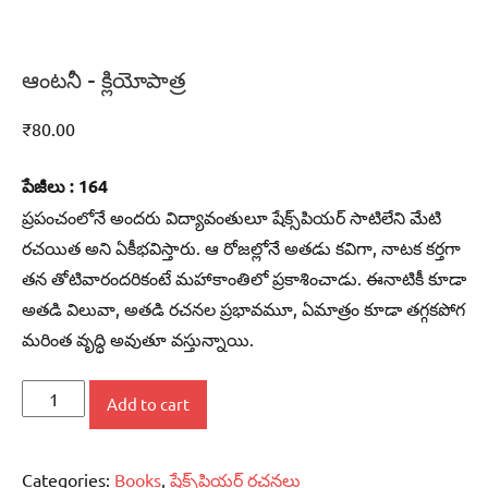
ఆంటనీ – క్లియోపాత్ర
₹
80.00
పేజీలు : 164
ప్రపంచంలోనే అందరు విద్యావంతులూ షేక్స్‌పియర్‌ సాటిలేని మేటి
రచయిత అని ఏకీభవిస్తారు. ఆ రోజల్లోనే అతడు కవిగా, నాటక కర్తగా
తన తోటివారందరికంటే మహాకాంతిలో ప్రకాశించాడు. ఈనాటికీ కూడా
అతడి విలువా, అతడి రచనల ప్రభావమూ, ఏమాత్రం కూడా తగ్గకపోగ
మరింత వృద్ధి అవుతూ వస్తున్నాయి.
ఆంటనీ
Add to cart
-
క్లియోపాత్ర
Categories:
Books
,
షేక్స్‌పియర్‌ రచనలు
quantity