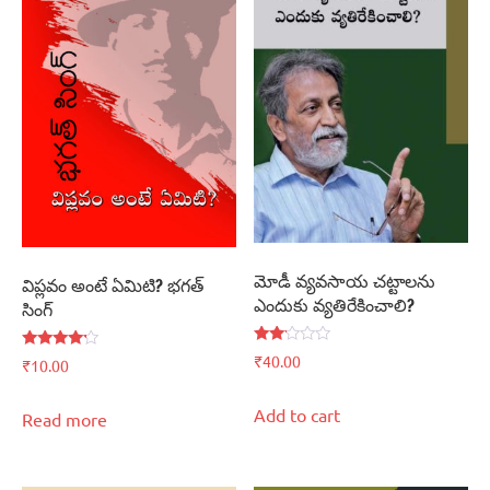
మోడీ వ్యవసాయ చట్టాలను
విప్లవం అంటే ఏమిటి? భగత్‌
ఎందుకు వ్యతిరేకించాలి?
సింగ్‌
Rated
Rated
₹
40.00
₹
10.00
2.00
4.00
out
out of 5
of 5
Add to cart
Read more