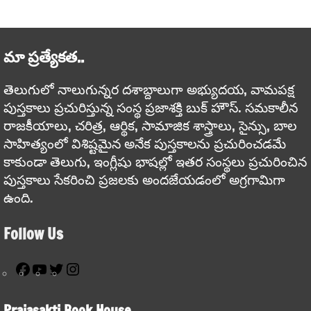
మా ప్రత్యేకత..
తెలుగులో నాలుగున్నర దశాబ్దాలుగా అభ్యుదయ, వామపక్ష
పుస్తకాలు ప్రచురిస్తున్న సంస్థ ప్రజాశక్తి బుక్ హౌస్. సమకాలీన
రాజకీయాలు, చరిత్ర, ఆర్థిక, సామాజిక శాస్త్రాలు, సైన్సు, బాల
సాహిత్యంలో విశిష్టమైన అనేక పుస్తకాలను ప్రచురించడమే
కాకుండా తెలుగు, ఇంగ్లీషు భాషల్లో ఇతర సంస్థలు ప్రచురించిన
పుస్తకాలు సేకరించి ప్రజలకు అందజేయడంలో అగ్రగామిగా
ఉంది.
Follow Us
Facebook
YouTube
Twitter
Instagram
Prajasakti Book House