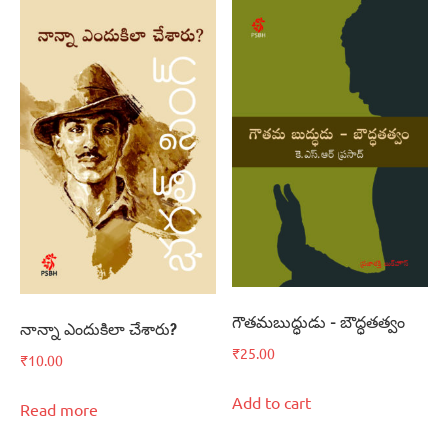
గౌతమబుద్ధుడు – బౌద్ధతత్వం
నాన్నా ఎందుకిలా చేశారు?
₹
25.00
₹
10.00
Add to cart
Read more