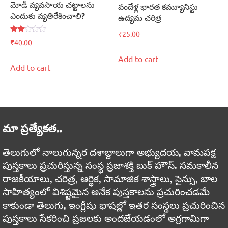
మోడీ వ్యవసాయ చట్టాలను
వందేళ్ల భారత కమ్యూనిస్టు
ఎందుకు వ్యతిరేకించాలి?
ఉద్యమ చరిత్ర
₹
25.00
Rated
₹
40.00
2.00
out
Add to cart
of 5
Add to cart
మా ప్రత్యేకత..
తెలుగులో నాలుగున్నర దశాబ్దాలుగా అభ్యుదయ, వామపక్ష
పుస్తకాలు ప్రచురిస్తున్న సంస్థ ప్రజాశక్తి బుక్ హౌస్. సమకాలీన
రాజకీయాలు, చరిత్ర, ఆర్థిక, సామాజిక శాస్త్రాలు, సైన్సు, బాల
సాహిత్యంలో విశిష్టమైన అనేక పుస్తకాలను ప్రచురించడమే
కాకుండా తెలుగు, ఇంగ్లీషు భాషల్లో ఇతర సంస్థలు ప్రచురించిన
పుస్తకాలు సేకరించి ప్రజలకు అందజేయడంలో అగ్రగామిగా