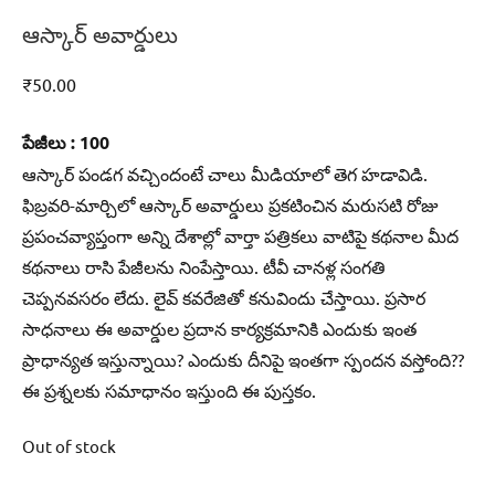
ఆస్కార్‌ అవార్డులు
₹
50.00
పేజీలు : 100
ఆస్కార్‌ పండగ వచ్చిందంటే చాలు మీడియాలో తెగ హడావిడి.
ఫిబ్రవరి-మార్చిలో ఆస్కార్‌ అవార్డులు ప్రకటించిన మరుసటి రోజు
ప్రపంచవ్యాప్తంగా అన్ని దేశాల్లో వార్తా పత్రికలు వాటిపై కథనాల మీద
కథనాలు రాసి పేజీలను నింపేస్తాయి. టీవీ చానళ్ల సంగతి
చెప్పనవసరం లేదు. లైవ్‌ కవరేజితో కనువిందు చేస్తాయి. ప్రసార
సాధనాలు ఈ అవార్డుల ప్రదాన కార్యక్రమానికి ఎందుకు ఇంత
ప్రాధాన్యత ఇస్తున్నాయి? ఎందుకు దీనిపై ఇంతగా స్పందన వస్తోంది??
ఈ ప్రశ్నలకు సమాధానం ఇస్తుంది ఈ పుస్తకం.
Out of stock