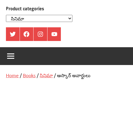
Product categories
ట్విట్టర్
ఫేస్
ఇంస్టాగ్రామ్
యూట్యూబ్
బుక్
Home
/
Books
/
సినిమా
/ ఆస్కార్‌ అవార్డులు