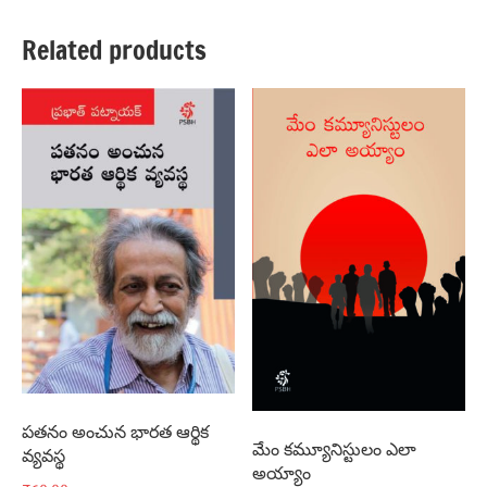
Related products
పతనం అంచున భారత ఆర్థిక
మేం కమ్యూనిస్టులం ఎలా
వ్యవస్థ
అయ్యాం