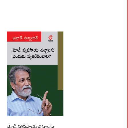
మోడీ వ్యవసాయ చట్టాలను