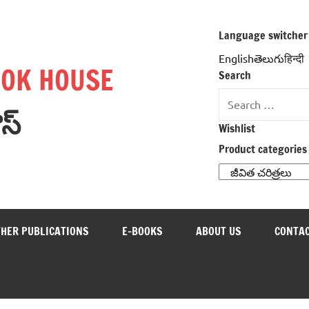
Language switcher
Englishతెలుగుहिन्दी
OOK HOUSE
Search
Search
ౌస్
for:
Wishlist
Product categories
THER PUBLICATIONS
E-BOOKS
ABOUT US
CONTAC