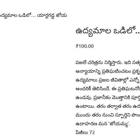
ఉద్యమాల ఒడిలో… యార్లగడ్డ జోయ
ఉద్యమాల ఒడిలో…
₹
100.00
పజలే చరిత్రను నిర్మిస్తారు. ఇది
అన్యాయాన్ని ప్రతిఘటించటం ప్ర
ఉద్యమాలు ప్రజల జీవితాల్లో ఎన
అందరికీ తెలిసిందే. ఈ ప్రతిఘటనో
ఉండవు. ప్రజానీకం మొత్తానికి పూ
ఉంటాయి. తరం తర్వాత తరం ఉద్య
ముందు తరం నుంచి స్ఫూర్తిని ప
ఉదాహరణ మన ‘జోయమ్మ’.
పేజీలు 72