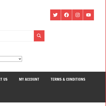
ట్విట్టర్
ఫేస్
ఇంస్టాగ్రామ్
యూట్యూబ్
బుక్
Search
T US
MY ACCOUNT
TERMS & CONDITIONS