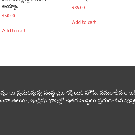
అయ్యాం
₹
85.00
₹
50.00
Add to cart
Add to cart
 ప్రచురిస్తున్న సంస్థ ప్రజాశక్తి బుక్ హౌస్. సమకాలీన రాజకీయా
ుండా తెలుగు, ఇంగ్లీషు భాషల్లో ఇతర సంస్థలు ప్రచురించిన పు