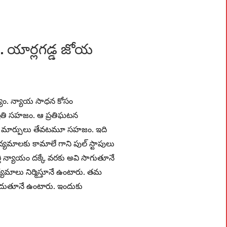
 యార్లగడ్డ జోయ
 సత్యం. న్యాయ సాధన కోసం
కృతి సహజం. ఆ ప్రతిఘటన
్నో మార్పులు తేవటమూ సహజం. ఇది
ద్యమాలకు కామాలే గాని పుల్‌ స్టాపులు
ర్తి న్యాయం దక్కే వరకు అవి సాగుతూనే
మాలు నిర్మిస్తూనే ఉంటారు. తమ
ొందుతూనే ఉంటారు. ఇందుకు