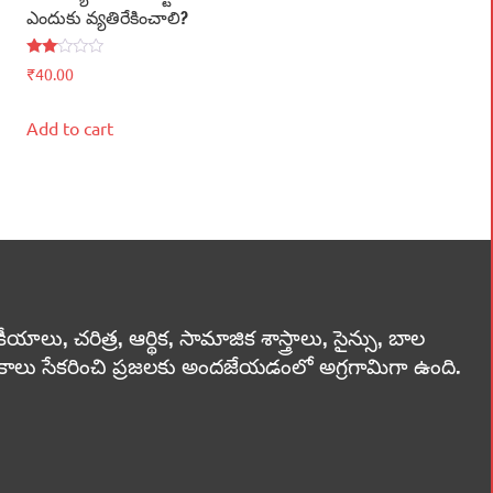
ఎందుకు వ్యతిరేకించాలి?
Rated
₹
40.00
2.00
out
of 5
Add to cart
లు, చరిత్ర, ఆర్థిక, సామాజిక శాస్త్రాలు, సైన్సు, బాల
స్తకాలు సేకరించి ప్రజలకు అందజేయడంలో అగ్రగామిగా ఉంది.