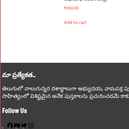
₹
400.00
Add to cart
మా ప్రత్యేకత..
తెలుగులో నాలుగున్నర దశాబ్దాలుగా అభ్యుదయ, వామపక్ష పుస్తకాలు
సాహిత్యంలో విశిష్టమైన అనేక పుస్తకాలను ప్రచురించడమే కాక
Follow Us
Facebook
YouTube
Twitter
Instagram