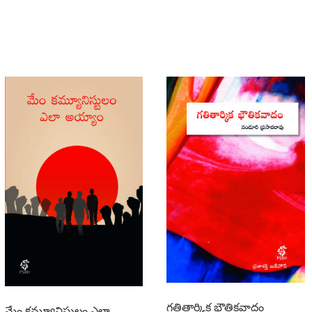
గతితార్కిక భౌతికవాదం
మేం కమ్యూనిస్టులం ఎలా