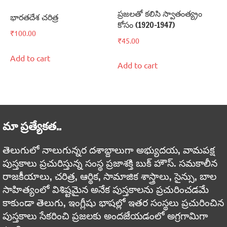
ప్రజలతో కలిసి స్వాతంత్య్రం
భారతదేశ చరిత్ర
కోసం (1920-1947)
₹
100.00
₹
45.00
Add to cart
Add to cart
మా ప్రత్యేకత..
తెలుగులో నాలుగున్నర దశాబ్దాలుగా అభ్యుదయ, వామపక్ష
పుస్తకాలు ప్రచురిస్తున్న సంస్థ ప్రజాశక్తి బుక్ హౌస్. సమకాలీన
రాజకీయాలు, చరిత్ర, ఆర్థిక, సామాజిక శాస్త్రాలు, సైన్సు, బాల
సాహిత్యంలో విశిష్టమైన అనేక పుస్తకాలను ప్రచురించడమే
కాకుండా తెలుగు, ఇంగ్లీషు భాషల్లో ఇతర సంస్థలు ప్రచురించిన
పుస్తకాలు సేకరించి ప్రజలకు అందజేయడంలో అగ్రగామిగా