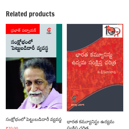
Related products
సంక్షోభంలో పెట్టుబడిదారీ వ్యవస్థ
భారత కమ్యూనిస్టు ఉద్యమ
సంక్షిప్త చరిత్ర
₹
70.00