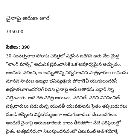
చైనాపై అరుణ తార
₹
350.00
పేజీలు : 390
30 సంవత్సరాల పోరాట చరిత్రలో ఎర్రసేన జరిగిన ఆరు వేల మైళ్ల
”లాంగ్‌ మార్చ్‌” ఆధునిక ప్రపంచానికే ఒక అపూర్వమైన అద్భుతం.
అందుకు చలించి, ఆ అద్భుతాన్ని నిర్వహించిన పాత్రధారుల గాథలను
మానవ సామజ ఉజ్యల భవిష్యత్తుకు పోరాడేవీ యుకులందరినీ
ఉర్రూతలూగించగలిగే రీతిని చైనాపై అరుణతారను ఎడ్గార్‌ స్నో
చిత్రించారు. అది గత చరిత్ర అయినా, చదివితే, చదివి వినిపించితే
పక్కదారులు పడుతున్న యువతీ యువకులను సైతం తప్పటడుగలు
నుండి తప్పించి విప్లవోన్ముఖంగా అడుగుజాడలు వేయించగలం.
అందుకే చైనాపై అరుణతారలకు కాలం తీరకపోగా నేటి పరిస్థిలుల్లో
సైతం అత్యవసరంగా నిలుస్తుందనడంలో ఎటువంటి అతిశయోక్తి