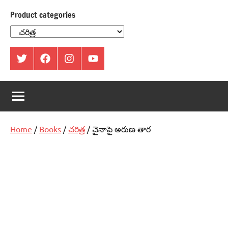
Product categories
ట్విట్టర్
ఫేస్
ఇంస్టాగ్రామ్
యూట్యూబ్
బుక్
Home
/
Books
/
చరిత్ర
/ చైనాపై అరుణ తార