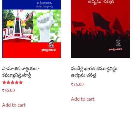
సామాజిక న్యాయం –
వందేళ్ల భారత కమ్యూనిస్టు
కమ్యూనిస్టుపార్టీ
ఉద్యమ చరిత్ర
₹
25.00
Rated
₹
45.00
5.00
out of 5
Add to cart
Add to cart