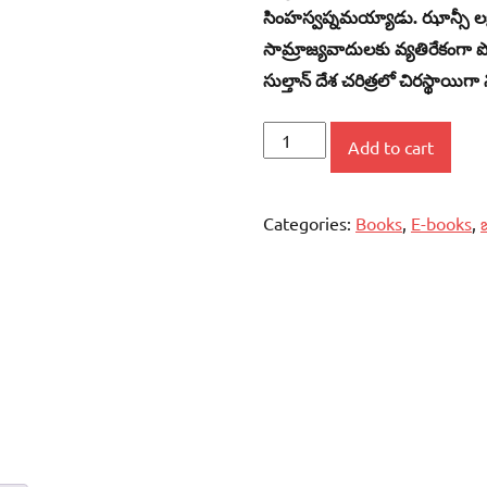
సింహస్వప్నమయ్యాడు. ఝాన్సీ లక్ష్మ
సామ్రాజ్యవాదులకు వ్యతిరేకంగా 
సుల్తాన్‌ దేశ చరిత్రలో చిరస్థాయిగ
తొలి
Add to cart
స్వాతంత్య్ర
సమరయోధుడు
Categories:
Books
,
E-books
,
టిపు
సుల్తాన్‌
quantity