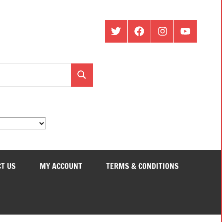
ట్విట్టర్
ఫేస్
ఇంస్టాగ్రామ్
యూట్యూబ్
బుక్
Search
T US
MY ACCOUNT
TERMS & CONDITIONS