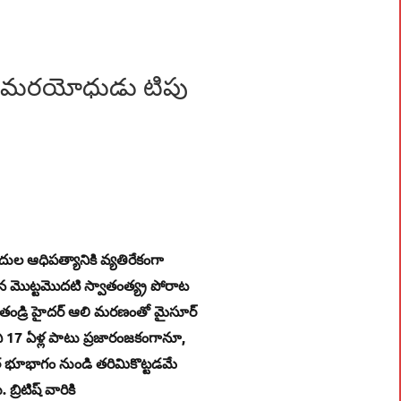
ర సమరయోధుడు టిపు
ాదుల ఆధిపత్యానికి వ్యతిరేకంగా
న మొట్టమొదటి స్వాతంత్య్ర పోరాట
 తండ్రి హైదర్‌ ఆలి మరణంతో మైసూర్‌
చి 17 ఏళ్ల పాటు ప్రజారంజకంగానూ,
ారత భూభాగం నుండి తరిమికొట్టడమే
రిటిష్‌ వారికి