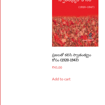
ప్రజలతో కలిసి స్వాతంత్య్రం
కోసం (1920-1947)
₹
45.00
Add to cart