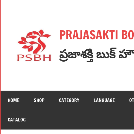
Skip
to
content
PRAJASAKTI B
ప్రజాశక్తి బుక్ హ
HOME
SHOP
CATEGORY
LANGUAGE
O
CATALOG