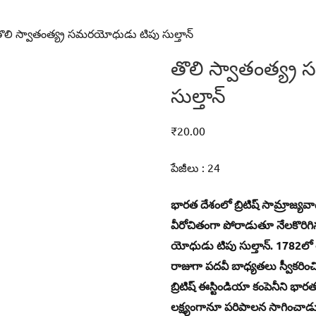
ొలి స్వాతంత్య్ర సమరయోధుడు టిపు సుల్తాన్‌
తొలి స్వాతంత్య్
సుల్తాన్‌
₹
20.00
పేజీలు : 24
భారత దేశంలో బ్రిటిష్‌ సామ్రాజ్యవ
వీరోచితంగా పోరాడుతూ నేలకొరిగి
యోధుడు టిపు సుల్తాన్‌. 1782లో
రాజుగా పదవీ బాధ్యతలు స్వీకరిం
బ్రిటిష్‌ ఈస్టిండియా కంపెనీని భ
లక్ష్యంగానూ పరిపాలన సాగించాడు. బ్