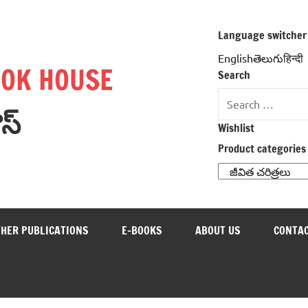
Language switcher
Englishతెలుగుहिन्दी
OOK HOUSE
Search
Search
ౌస్
for:
Wishlist
Product categories
THER PUBLICATIONS
E-BOOKS
ABOUT US
CONTAC