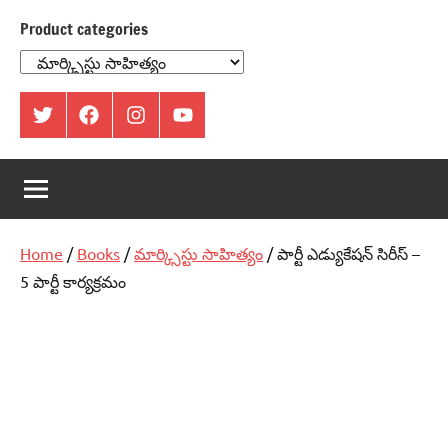
Product categories
ట్విట్టర్
ఫేస్
ఇంస్టాగ్రామ్
యూట్యూబ్
బుక్
Home
/
Books
/
మార్క్సిస్టు సాహిత్యం
/ పార్టీ ఎడ్యుకేషన్‌ సిరీస్‌ –
5 పార్టీ కార్యక్రమం