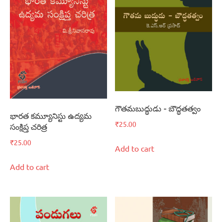
గౌతమబుద్ధుడు – బౌద్ధతత్వం
భారత కమ్యూనిస్టు ఉద్యమ
₹
25.00
సంక్షిప్త చరిత్ర
₹
25.00
Add to cart
Add to cart