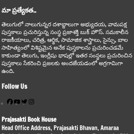
మా ప్రత్యేకత..
తెలుగులో నాలుగున్నర దశాబ్దాలుగా అభ్యుదయ, వామపక్ష
పుస్తకాలు ప్రచురిస్తున్న సంస్థ ప్రజాశక్తి బుక్ హౌస్. సమకాలీన
రాజకీయాలు, చరిత్ర, ఆర్థిక, సామాజిక శాస్త్రాలు, సైన్సు, బాల
సాహిత్యంలో విశిష్టమైన అనేక పుస్తకాలను ప్రచురించడమే
కాకుండా తెలుగు, ఇంగ్లీషు భాషల్లో ఇతర సంస్థలు ప్రచురించిన
పుస్తకాలు సేకరించి ప్రజలకు అందజేయడంలో అగ్రగామిగా
ఉంది.
Follow Us
Facebook
YouTube
Twitter
Instagram
Prajasakti Book House
Head Office Address, Prajasakti Bhavan, Amaraa