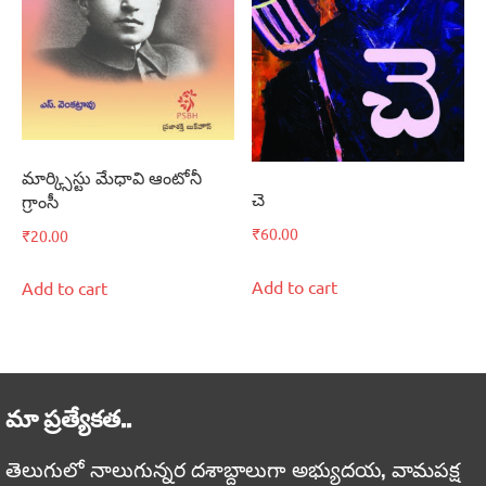
మార్క్సిస్టు మేధావి ఆంటోనీ
చె
గ్రాంసీ
₹
60.00
₹
20.00
Add to cart
Add to cart
మా ప్రత్యేకత..
తెలుగులో నాలుగున్నర దశాబ్దాలుగా అభ్యుదయ, వామపక్ష