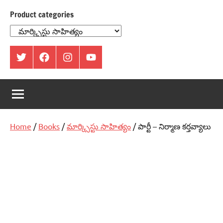
Product categories
ట్విట్టర్
ఫేస్
ఇంస్టాగ్రామ్
యూట్యూబ్
బుక్
Home
/
Books
/
మార్క్సిస్టు సాహిత్యం
/ పార్టీ – నిర్మాణ కర్తవ్యాలు