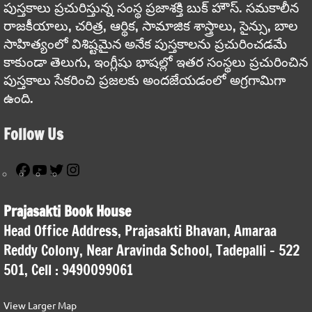
పుస్తకాలు ప్రచురిస్తున్న సంస్థ ప్రజాశక్తి బుక్ హౌస్. సమకాలీన
రాజకీయాలు, చరిత్ర, ఆర్థిక, సామాజిక శాస్త్రాలు, సైన్సు, బాల
సాహిత్యంలో విశిష్టమైన అనేక పుస్తకాలను ప్రచురించడమే
కాకుండా తెలుగు, ఇంగ్లీషు భాషల్లో ఇతర సంస్థలు ప్రచురించిన
పుస్తకాలు సేకరించి ప్రజలకు అందజేయడంలో అగ్రగామిగా
ఉంది.
Follow Us
Facebook
YouTube
Twitter
Instagram
Prajasakti Book House
Head Office Address, Prajasakti Bhavan, Amaraa
Reddy Colony, Near Aravinda School, Tadepalli – 522
501, Cell : 9490099061
View Larger Map