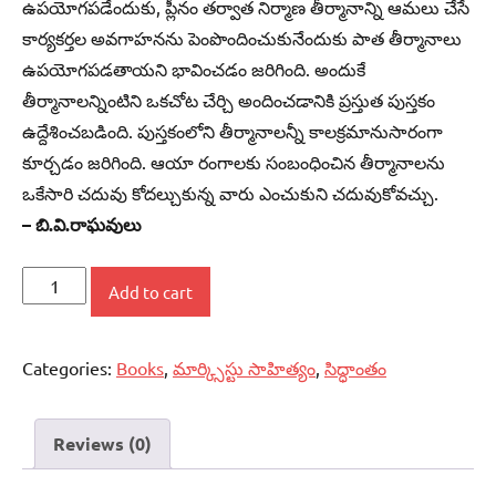
ఉపయోగపడేందుకు, ప్లీనం తర్వాత నిర్మాణ తీర్మానాన్ని ఆమలు చేసే
కార్యకర్తల అవగాహనను పెంపొందించుకునేందుకు పాత తీర్మానాలు
ఉపయోగపడతాయని భావించడం జరిగింది. అందుకే
తీర్మానాలన్నింటిని ఒకచోట చేర్చి అందించడానికి ప్రస్తుత పుస్తకం
ఉద్దేశించబడింది. పుస్తకంలోని తీర్మానాలన్నీ కాలక్రమానుసారంగా
కూర్చడం జరిగింది. ఆయా రంగాలకు సంబంధించిన తీర్మానాలను
ఒకేసారి చదువు కోదల్చుకున్న వారు ఎంచుకుని చదువుకోవచ్చు.
– బి.వి.రాఘవులు
పార్టీ
Add to cart
-
నిర్మాణ
Categories:
Books
,
మార్క్సిస్టు సాహిత్యం
,
సిద్ధాంతం
కర్తవ్యాలు
quantity
Reviews (0)