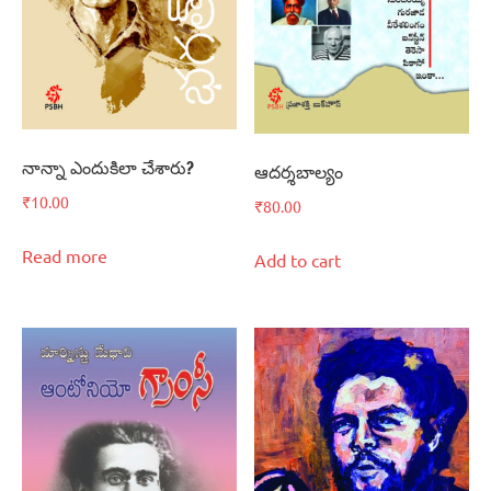
నాన్నా ఎందుకిలా చేశారు?
ఆదర్శబాల్యం
₹
10.00
₹
80.00
Read more
Add to cart