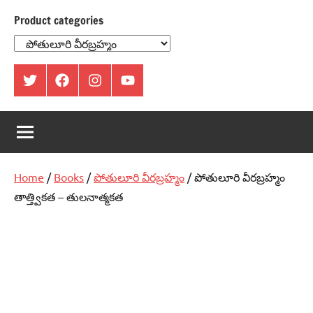
Product categories
ట్విట్టర్
ఫేస్
ఇంస్టాగ్రామ్
యూట్యూబ్
బుక్
Home
/
Books
/
పోతులూరి వీరబ్రహ్మం
/ పోతులూరి వీరబ్రహ్మం
తాత్త్వికత – తులనాత్మకత