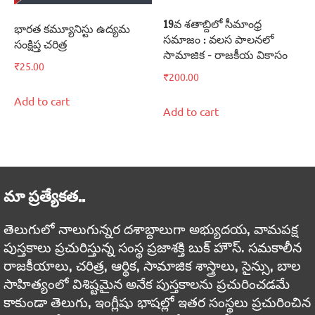
19వ శతాబ్దిలో సీమాంధ్ర
భారత కమ్యూనిస్టు ఉద్యమ
సమాజం : వలస పాలనలో
సంక్షిప్త చరిత్ర
సామాజిక – రాజకీయ వికాసం
₹
25.00
₹
200.00
Add to cart
Add to cart
మా ప్రత్యేకత..
తెలుగులో నాలుగున్నర దశాబ్దాలుగా అభ్యుదయ, వామపక్ష
పుస్తకాలు ప్రచురిస్తున్న సంస్థ ప్రజాశక్తి బుక్ హౌస్. సమకాలీన
రాజకీయాలు, చరిత్ర, ఆర్థిక, సామాజిక శాస్త్రాలు, సైన్సు, బాల
సాహిత్యంలో విశిష్టమైన అనేక పుస్తకాలను ప్రచురించడమే
కాకుండా తెలుగు, ఇంగ్లీషు భాషల్లో ఇతర సంస్థలు ప్రచురించిన