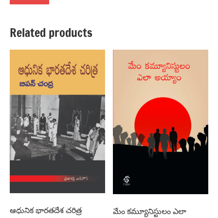
Related products
ఆధునిక భారతదేశ చరిత్ర
మేం కమ్యూనిస్టులం ఎలా