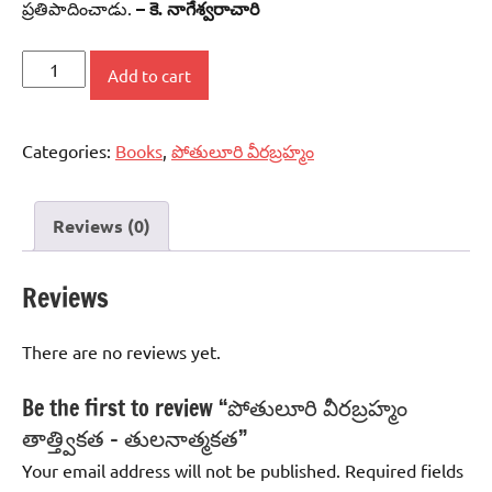
ప్రతిపాదించాడు.
– కె. నాగేశ్వరాచారి
పోతులూరి
Add to cart
వీరబ్రహ్మం
తాత్త్వికత
Categories:
Books
,
పోతులూరి వీరబ్రహ్మం
-
తులనాత్మకత
quantity
Reviews (0)
Reviews
There are no reviews yet.
Be the first to review “పోతులూరి వీరబ్రహ్మం
తాత్త్వికత – తులనాత్మకత”
Your email address will not be published.
Required fields