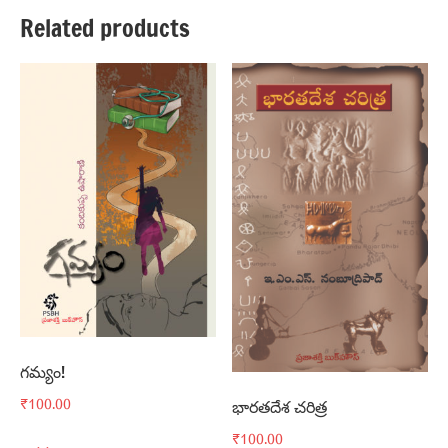
Related products
గమ్యం!
₹
100.00
భారతదేశ చరిత్ర
₹
100.00