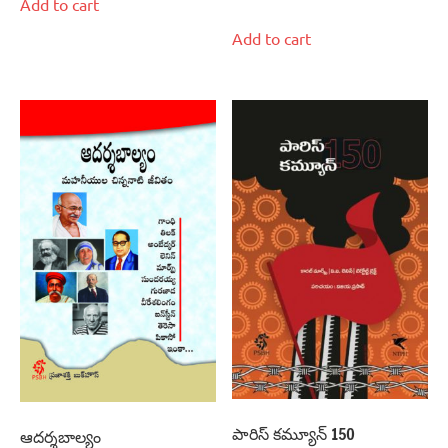
Add to cart
Add to cart
పారిస్‌ కమ్యూన్‌ 150
ఆదర్శబాల్యం