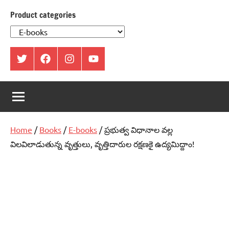
Product categories
ట్విట్టర్
ఫేస్
ఇంస్టాగ్రామ్
యూట్యూబ్
బుక్
Home
/
Books
/
E-books
/ ప్రభుత్వ విధానాల వల్ల
విలవిలాడుతున్న వృత్తులు, వృత్తిదారుల రక్షణకై ఉద్యమిద్దాం!