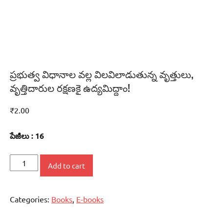
ప్రభుత్వ విధానాల వల్ల విలవిలాడుతున్న వృత్తులు,
వృత్తిదారుల రక్షణకై ఉద్యమిద్దాం!
₹
2.00
పేజీలు : 16
ప్రభుత్వ
Add to cart
విధానాల
వల్ల
Categories:
Books
,
E-books
విలవిలాడుతున్న
వృత్తులు,