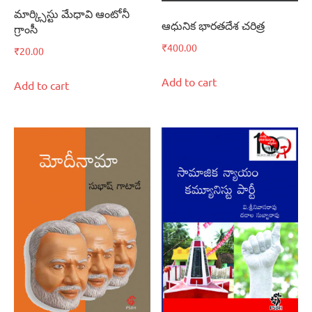
మార్క్సిస్టు మేధావి ఆంటోనీ
ఆధునిక భారతదేశ చరిత్ర
గ్రాంసీ
₹
400.00
₹
20.00
Add to cart
Add to cart