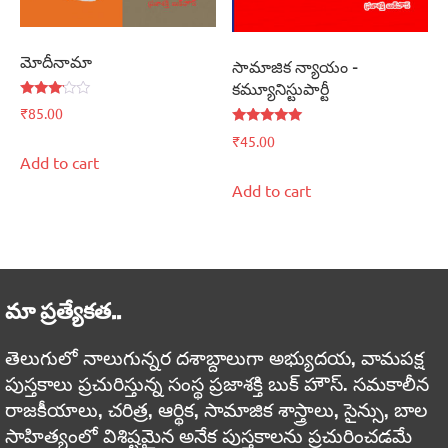
మోదీనామా
సామాజిక న్యాయం –
కమ్యూనిస్టుపార్టీ
Rated
₹
85.00
3.00
out of
Rated
₹
45.00
5
5.00
Add to cart
out of 5
Add to cart
మా ప్రత్యేకత..
తెలుగులో నాలుగున్నర దశాబ్దాలుగా అభ్యుదయ, వామపక్ష
పుస్తకాలు ప్రచురిస్తున్న సంస్థ ప్రజాశక్తి బుక్ హౌస్. సమకాలీన
రాజకీయాలు, చరిత్ర, ఆర్థిక, సామాజిక శాస్త్రాలు, సైన్సు, బాల
సాహిత్యంలో విశిష్టమైన అనేక పుస్తకాలను ప్రచురించడమే