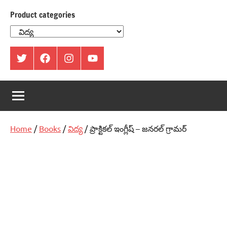
Product categories
ట్విట్టర్
ఫేస్
ఇంస్టాగ్రామ్
యూట్యూబ్
బుక్
Home
/
Books
/
విద్య
/ ప్రాక్టికల్‌ ఇంగ్లీష్‌ – జనరల్‌ గ్రామర్‌