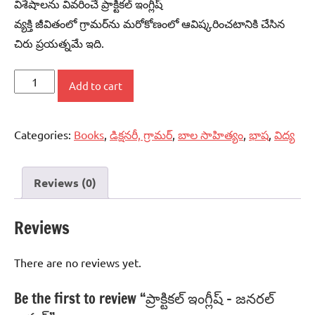
విశేషాలను వివరించే ప్రాక్టికల్‌ ఇంగ్లీష్‌
వ్యక్తి జీవితంలో గ్రామర్‌ను మరోకోణంలో ఆవిష్కరించటానికి చేసిన
చిరు ప్రయత్నమే ఇది.
ప్రాక్టికల్‌
Add to cart
ఇంగ్లీష్‌
-
Categories:
Books
,
డిక్షనరీ, గ్రామర్‌
,
బాల సాహిత్యం
,
భాష
,
విద్య
జనరల్‌
గ్రామర్‌
quantity
Reviews (0)
Reviews
There are no reviews yet.
Be the first to review “ప్రాక్టికల్‌ ఇంగ్లీష్‌ – జనరల్‌