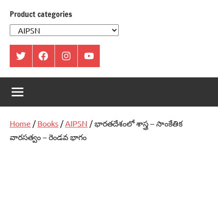
Product categories
ట్విట్టర్
ఫేస్
ఇంస్టాగ్రామ్
యూట్యూబ్
బుక్
Home
/
Books
/
AIPSN
/ భారతదేశంలో శాస్త్ర – సాంకేతిక
వారసత్వం – రెండవ భాగం