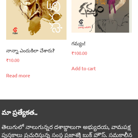
గమ్యం!
నాన్నా ఎందుకిలా చేశారు?
₹
100.00
₹
10.00
Add to cart
Read more
మా ప్రత్యేకత..
తెలుగులో నాలుగున్నర దశాబ్దాలుగా అభ్యుదయ, వామపక్ష
పుస్తకాలు ప్రచురిస్తున్న సంస్థ ప్రజాశక్తి బుక్ హౌస్. సమకాలీన