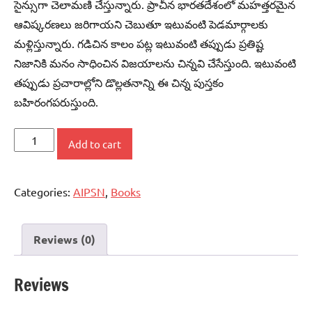
సైన్సుగా చెలామణి చేస్తున్నారు. ప్రాచీన భారతదేశంలో మహత్తరమైన
ఆవిష్కరణలు జరిగాయని చెబుతూ ఇటువంటి పెడమార్గాలకు
మళ్లిస్తున్నారు. గడిచిన కాలం పట్ల ఇటువంటి తప్పుడు ప్రతిష్ట
నిజానికి మనం సాధించిన విజయాలను చిన్నవి చేసేస్తుంది. ఇటువంటి
తప్పుడు ప్రచారాల్లోని డొల్లతనాన్ని ఈ చిన్న పుస్తకం
బహిరంగపరుస్తుంది.
భారతదేశంలో
Add to cart
శాస్త్ర
-
Categories:
AIPSN
,
Books
సాంకేతిక
వారసత్వం
-
Reviews (0)
రెండవ
భాగం
Reviews
quantity