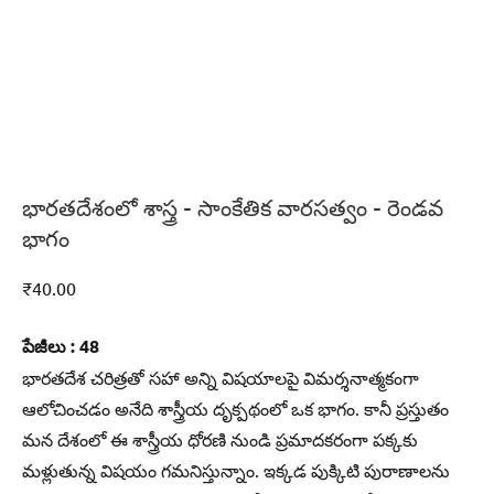
భారతదేశంలో శాస్త్ర – సాంకేతిక వారసత్వం – రెండవ
భాగం
₹
40.00
పేజీలు : 48
భారతదేశ చరిత్రతో సహా అన్ని విషయాలపై విమర్శనాత్మకంగా
ఆలోచించడం అనేది శాస్త్రీయ దృక్పథంలో ఒక భాగం. కానీ ప్రస్తుతం
మన దేశంలో ఈ శాస్త్రీయ ధోరణి నుండి ప్రమాదకరంగా పక్కకు
మళ్లుతున్న విషయం గమనిస్తున్నాం. ఇక్కడ పుక్కిటి పురాణాలను