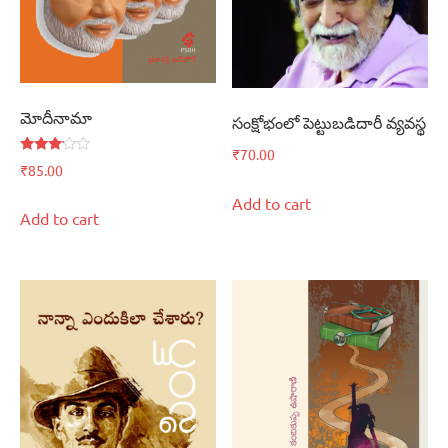
మోదీనామా
సంక్షోభంలో పెట్టుబడిదారీ వ్యవస్థ
₹
70.00
Rated
₹
85.00
3.00
out of
Add to cart
5
Add to cart