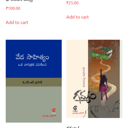
₹
25.00
₹
100.00
Add to cart
Add to cart