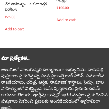
గమ్యం!
వేద సాహిత్యం – ఒక చారిత్రక
₹
100.00
పరిశీలన
₹
25.00
Add to cart
Add to cart
మా ప్రత్యేకత..
తెలుగులో నాలుగున్నర దశాబ్దాలుగా అభ్యుదయ, వామపక్ష
పుస్తకాలు ప్రచురిస్తున్న సంస్థ ప్రజాశక్తి బుక్ హౌస్. సమకాలీన
రాజకీయాలు, చరిత్ర, ఆర్థిక, సామాజిక శాస్త్రాలు, సైన్సు, బాల
సాహిత్యంలో విశిష్టమైన అనేక పుస్తకాలను ప్రచురించడమే
కాకుండా తెలుగు, ఇంగ్లీషు భాషల్లో ఇతర సంస్థలు ప్రచురించిన
పుస్తకాలు సేకరించి ప్రజలకు అందజేయడంలో అగ్రగామిగా
ఉంది.