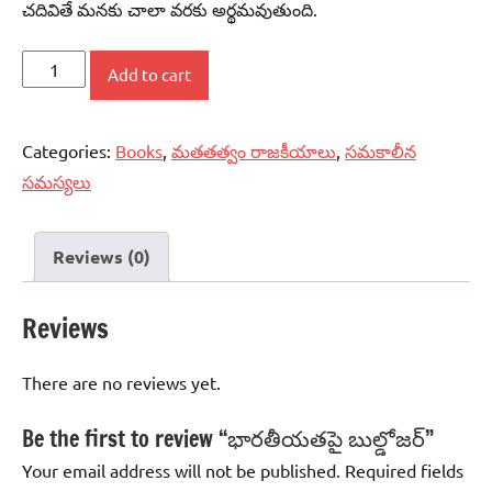
చదివితే మనకు చాలా వరకు అర్థమవుతుంది.
భారతీయతపై
Add to cart
బుల్డోజర్‌
quantity
Categories:
Books
,
మతతత్వం రాజకీయాలు
,
సమకాలీన
సమస్యలు
Reviews (0)
Reviews
There are no reviews yet.
Be the first to review “భారతీయతపై బుల్డోజర్‌”
Your email address will not be published.
Required fields