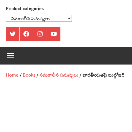
Product categories
ట్విట్టర్
ఫేస్
ఇంస్టాగ్రామ్
యూట్యూబ్
బుక్
Home
/
Books
/
సమకాలీన సమస్యలు
/ భారతీయతపై బుల్డోజర్‌