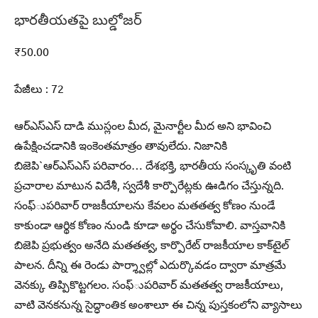
భారతీయతపై బుల్డోజర్‌
₹
50.00
పేజీలు : 72
ఆర్‌ఎస్‌ఎస్‌ దాడి ముస్లంల మీద, మైనార్టీల మీద అని భావించి
ఉపేక్షించడానికి ఇంకెంతమాత్రం తావులేదు. నిజానికి
బిజెపి`ఆర్‌ఎస్‌ఎస్‌ పరివారం… దేశభక్తి, భారతీయ సంస్కృతి వంటి
ప్రచారాల మాటున విదేశీ, స్వదేశీ కార్పొరేట్లకు ఊడిగం చేస్తున్నది.
సంఫ్‌ుపరివార్‌ రాజకీయాలను కేవలం మతతత్వ కోణం నుండే
కాకుండా ఆర్థిక కోణం నుండి కూడా అర్థం చేసుకోవాలి. వాస్తవానికి
బిజెపి ప్రభుత్వం అనేది మతతత్వ, కార్పొరేట్‌ రాజకీయాల కాక్‌టైల్‌
పాలన. దీన్ని ఈ రెండు పార్శ్వాల్లో ఎదుర్కొవడం ద్వారా మాత్రమే
వెనక్కు తిప్పికొట్టగలం. సంఫ్‌ుపరివార్‌ మతతత్వ రాజకీయాలు,
వాటి వెనకనున్న సైద్ధాంతిక అంశాలూ ఈ చిన్న పుస్తకంలోని వ్యాసాలు