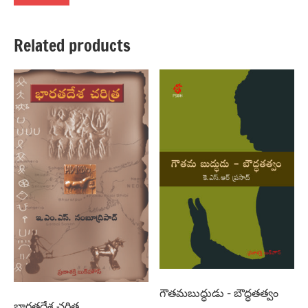
Related products
గౌతమబుద్ధుడు – బౌద్ధతత్వం
భారతదేశ చరిత్ర