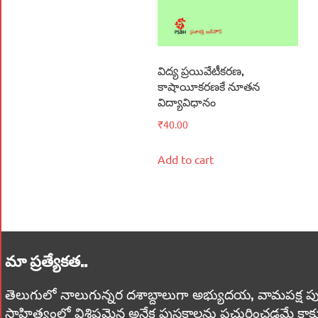
విద్య ప్రయివేటీకరణ,
కాషాయీకరణకే నూతన
విద్యావిధానం
₹
40.00
Add to cart
మా ప్రత్యేకత..
తెలుగులో నాలుగున్నర దశాబ్దాలుగా అభ్యుదయ, వామపక్ష పుస్తకాలు
సాహిత్యంలో విశిష్టమైన అనేక పుస్తకాలను ప్రచురించడమే కాక