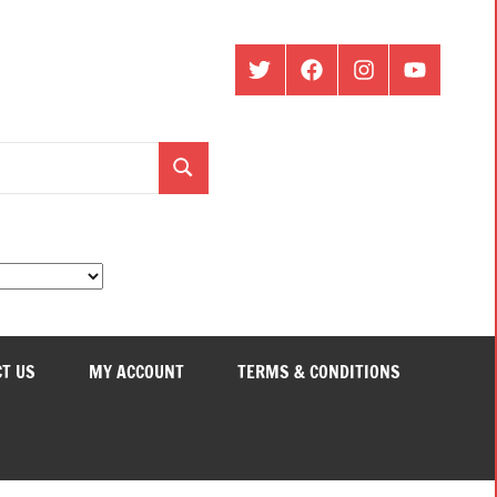
ట్విట్టర్
ఫేస్
ఇంస్టాగ్రామ్
యూట్యూబ్
బుక్
Search
T US
MY ACCOUNT
TERMS & CONDITIONS