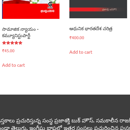
ఆధునిక భారతదేశ చరిత్ర
సామాజిక న్యాయం –
కమ్యూనిస్టుపార్టీ
₹
400.00
Rated
₹
45.00
Add to cart
5.00
out of 5
Add to cart
 ప్రచురిస్తున్న సంస్థ ప్రజాశక్తి బుక్ హౌస్. సమకాలీన రాజకీయా
ుండా తెలుగు, ఇంగ్లీషు భాషల్లో ఇతర సంస్థలు ప్రచురించిన పు