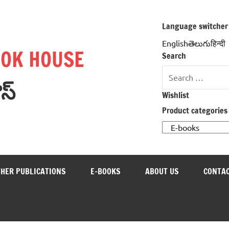
Language switcher
Englishతెలుగుहिन्दी
OOK HOUSE
Search
Search
ౌస్
for:
Wishlist
Product categories
THER PUBLICATIONS
E-BOOKS
ABOUT US
CONTAC