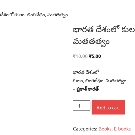
దేశంలో కులం, లింగబేధం, మతతత్వం
భారత దేశంలో కులం
మతతత్వం
₹
10.00
₹
5.00
భారత దేశంలో
కులం, లింగబేధం, మతతత్వం
– ప్రకాశ్‌ కారత్‌
భారత
Add to cart
దేశంలో
కులం,
Categories:
Books
,
E-books
లింగబేధం,