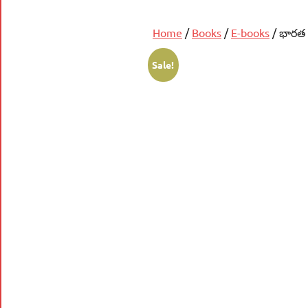
Home
/
Books
/
E-books
/ భారత 
Sale!