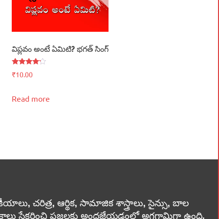
విప్లవం అంటే ఏమిటి? భగత్‌ సింగ్‌
Rated
₹
10.00
4.00
out of 5
Read more
లు, చరిత్ర, ఆర్థిక, సామాజిక శాస్త్రాలు, సైన్సు, బాల
స్తకాలు సేకరించి ప్రజలకు అందజేయడంలో అగ్రగామిగా ఉంది.