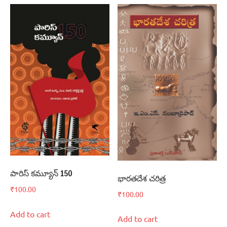
పారిస్‌ కమ్యూన్‌ 150
భారతదేశ చరిత్ర
₹
100.00
₹
100.00
Add to cart
Add to cart