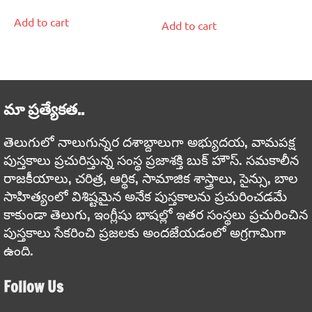
Add to cart
Add to cart
మా ప్రత్యేకత..
తెలుగులో నాలుగున్నర దశాబ్దాలుగా అభ్యుదయ, వామపక్ష
పుస్తకాలు ప్రచురిస్తున్న సంస్థ ప్రజాశక్తి బుక్ హౌస్. సమకాలీన
రాజకీయాలు, చరిత్ర, ఆర్థిక, సామాజిక శాస్త్రాలు, సైన్సు, బాల
సాహిత్యంలో విశిష్టమైన అనేక పుస్తకాలను ప్రచురించడమే
కాకుండా తెలుగు, ఇంగ్లీషు భాషల్లో ఇతర సంస్థలు ప్రచురించిన
పుస్తకాలు సేకరించి ప్రజలకు అందజేయడంలో అగ్రగామిగా
ఉంది.
Follow Us