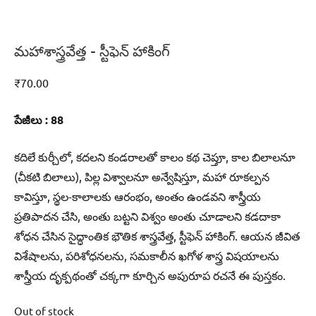
మహాశాస్త్రవేత్త – స్టీఫెన్‌ హాకింగ్‌
₹
70.00
పేజీలు : 88
కదిలే కుర్చీలో, కదలని కండరాలతో కాలం కథ చెప్తూ, కాల బిలాలనూ
(చీకటి బిలాలు), పిల్ల విశ్వాలనూ అన్వేషిస్తూ, మహా రూకల్పన
కావిస్తూ, స్థల-కాలాలకు ఆరంభం, అంతం ఉండవని శాస్త్రీయ
ప్రతిపాదన చేసి, అంతు బట్టని విశ్వం అంతు చూడాలని కడదాకా
శోధన చేసిన సైద్ధాంతిక భౌతిక శాస్త్రవేత్త, స్టీఫెన్‌ హాకింగ్‌. ఆయన జీవిత
విశేషాలను, పరిశోధనలను, సమకాలీన ఖగోళ శాస్త్ర విషయాలను
శాస్త్రీయ దృక్పథంతో చక్కగా కూర్చిన అపురూప రచనే ఈ పుస్తకం.
Out of stock