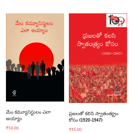
మేం కమ్యూనిస్టులం ఎలా
ప్రజలతో కలిసి స్వాతంత్య్రం
అయ్యాం
కోసం (1920-1947)
₹
50.00
₹
45.00