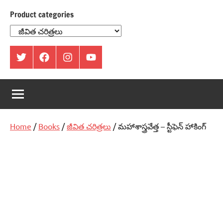
Product categories
ట్విట్టర్
ఫేస్
ఇంస్టాగ్రామ్
యూట్యూబ్
బుక్
Home
/
Books
/
జీవిత చరిత్రలు
/ మహాశాస్త్రవేత్త – స్టీఫెన్‌ హాకింగ్‌