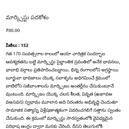
మార్క్సిస్టు పదకోశం
₹
80.00
పేజీలు : 152
గత 170 సంవత్సరాల కాలంలో ఆయా చారిత్రక సందర్భాల
ఆవశ్యకతను బట్టి మార్క్సిస్టు సైద్ధాంతిక స్రవంతిలో అనేక భావనలు,
భావాభి వర్గాలు ప్రతిపాదించబడ్డాయి. భిన్న రంగాలలోని అగ్రస్థాయి
బూర్జువా భావజాలం యొక్క సవాళ్ళను అధిగమించే క్రమంలో
వాటిలోని సజీవాంశాలను మార్క్సిజం అంతర్లీనం చేసుకుంటూనే
వుంటుంది. మార్క్సిజం యొక్క చలన శీలత, వివృత (ఉజూవఅ
వఅసవస) స్వభావం మూలాన అది నిరంతరం అభివృద్ధి చెందుతూ
సామాజిక సత్యాన్ని విశ్లేషణాత్మకంగా వివరించగలిగే సత్తాను స్వంతం
చేసుకుంది. ఈ క్రమంలో మార్క్సిస్టు సారస్వతంలోకి వైవిధ్యమైన
పరిభాష ఆంగ్లం ద్వారా మనకు చేరింది. దీనిని తెలుగులోకి