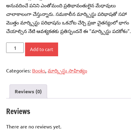
అనువదించే పనిని ఎంతోమంది ప్రతిభావంతులైన మేధావులు
చాలాకాలంగా చేస్తున్నారు. సమకాలీన మార్క్సిస్టు పరిభాషతో సహా
మొత్తం మార్క్సిస్టు పరిభాషను ఒకచోట చేర్చి ప్రజా చైతన్యంలో భాగం
చేయాల్సిన నేటి ఆవశ్యకతకు ప్రతిస్పందనే ఈ ”మార్క్సిస్టు పదకోశం”.
మార్క్సిస్టు
Add to cart
పదకోశం
quantity
Categories:
Books
,
మార్క్సిస్టు సాహిత్యం
Reviews (0)
Reviews
There are no reviews yet.