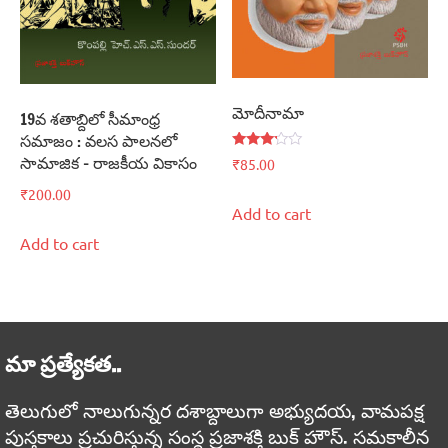
మోదీనామా
19వ శతాబ్దిలో సీమాంధ్ర
సమాజం : వలస పాలనలో
Rated
సామాజిక – రాజకీయ వికాసం
₹
85.00
3.00
out of
₹
200.00
5
Add to cart
Add to cart
మా ప్రత్యేకత..
తెలుగులో నాలుగున్నర దశాబ్దాలుగా అభ్యుదయ, వామపక్ష
పుస్తకాలు ప్రచురిస్తున్న సంస్థ ప్రజాశక్తి బుక్ హౌస్. సమకాలీన