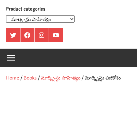
Product categories
ట్విట్టర్
ఫేస్
ఇంస్టాగ్రామ్
యూట్యూబ్
బుక్
Home
/
Books
/
మార్క్సిస్టు సాహిత్యం
/ మార్క్సిస్టు పదకోశం