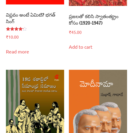
విప్లవం అంటే ఏమిటి? భగత్‌
ప్రజలతో కలిసి స్వాతంత్య్రం
సింగ్‌
కోసం (1920-1947)
₹
45.00
Rated
₹
10.00
4.00
out of 5
Add to cart
Read more