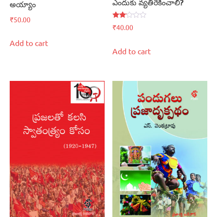
ఎందుకు వ్యతిరేకించాలి?
అయ్యాం
₹
50.00
Rated
₹
40.00
2.00
out
Add to cart
of 5
Add to cart