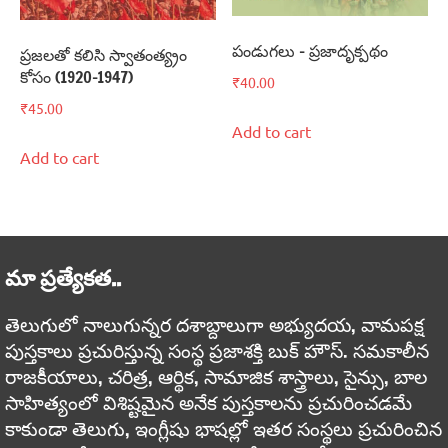
పండుగలు – ప్రజాదృక్పథం
ప్రజలతో కలిసి స్వాతంత్య్రం
కోసం (1920-1947)
₹
40.00
₹
45.00
Add to cart
Add to cart
మా ప్రత్యేకత..
తెలుగులో నాలుగున్నర దశాబ్దాలుగా అభ్యుదయ, వామపక్ష
పుస్తకాలు ప్రచురిస్తున్న సంస్థ ప్రజాశక్తి బుక్ హౌస్. సమకాలీన
రాజకీయాలు, చరిత్ర, ఆర్థిక, సామాజిక శాస్త్రాలు, సైన్సు, బాల
సాహిత్యంలో విశిష్టమైన అనేక పుస్తకాలను ప్రచురించడమే
కాకుండా తెలుగు, ఇంగ్లీషు భాషల్లో ఇతర సంస్థలు ప్రచురించిన