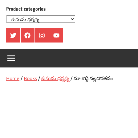
Product categories
ట్విట్టర్
ఫేస్
ఇంస్టాగ్రామ్
యూట్యూబ్
బుక్
Home
/
Books
/
కుసుమ ధర్మన్న
/ మా కొద్దీ నల్లదొరతనం