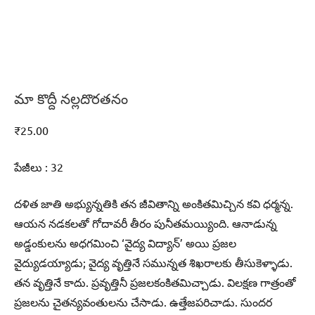
మా కొద్దీ నల్లదొరతనం
₹
25.00
పేజీలు : 32
దళిత జాతి అభ్యున్నతికి తన జీవితాన్ని అంకితమిచ్చిన కవి ధర్మన్న.
ఆయన నడకలతో గోదావరీ తీరం పునీతమయ్యింది. ఆనాడున్న
అడ్డంకులను అధగమించి ‘వైద్య విద్యాన్‌’ అయి ప్రజల
వైద్యుడయ్యాడు; వైద్య వృత్తినే సమున్నత శిఖరాలకు తీసుకెళ్ళాడు.
తన వృత్తినే కాదు. ప్రవృత్తినీ ప్రజలకంకితమిచ్చాడు. విలక్షణ గాత్రంతో
ప్రజలను చైతన్యవంతులను చేసాడు. ఉత్తేజపరిచాడు. సుందర