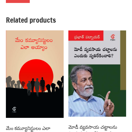
Related products
మోడీ వ్యవసాయ చట్టాలను
మేం కమ్యూనిస్టులం ఎలా