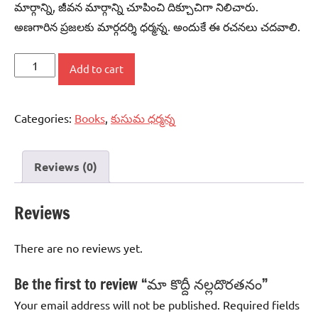
మార్గాన్ని, జీవన మార్గాన్ని చూపించి దిక్చూచిగా నిలిచారు.
అణగారిన ప్రజలకు మార్గదర్శి ధర్మన్న. అందుకే ఈ రచనలు చదవాలి.
మా
Add to cart
కొద్దీ
నల్లదొరతనం
Categories:
Books
,
కుసుమ ధర్మన్న
quantity
Reviews (0)
Reviews
There are no reviews yet.
Be the first to review “మా కొద్దీ నల్లదొరతనం”
Your email address will not be published.
Required fields