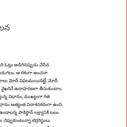
ాలన
అది ఓట్లు అడిగినప్పుడు చేసిన
 వేయగలం. ఆ రకంగా అంచనా
ాలు మోదీ విఫలమయినట్టే. మోదీ
ున్న వైఖరినే ఉదాహరణగా తీసుకుందాం.
న్న విధానం, ముఖ్యంగా గత
ిధానం అత్యంత వినాశనకరంగా ఉంది.
లన్న పాకిస్థాన్‌ లక్ష్యానికి బలం
చెప్పుకుంటున్నా టెర్రరిస్టులు