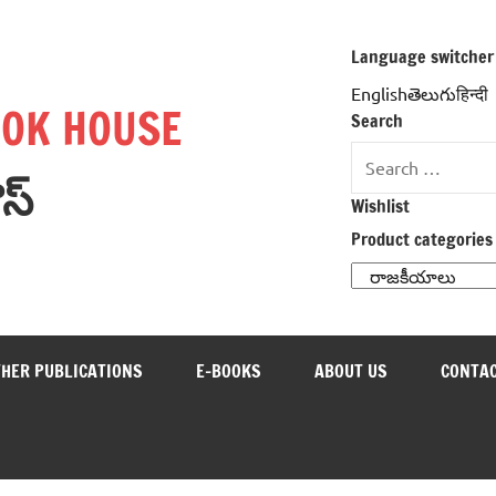
Language switcher
Englishతెలుగుहिन्दी
OOK HOUSE
Search
Search
ౌస్
for:
Wishlist
Product categories
THER PUBLICATIONS
E-BOOKS
ABOUT US
CONTAC