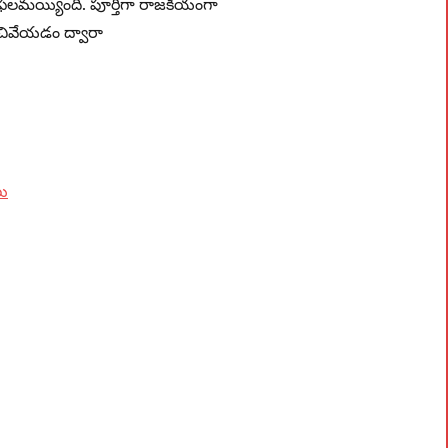
ఫలమయ్యింది. పూర్తిగా రాజకీయంగా
చివేయడం ద్వారా
ు