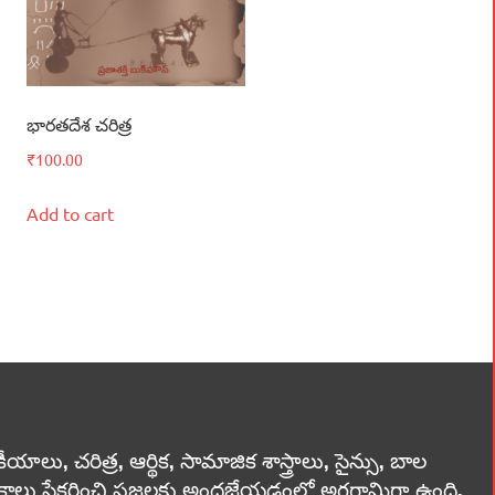
భారతదేశ చరిత్ర
₹
100.00
Add to cart
లు, చరిత్ర, ఆర్థిక, సామాజిక శాస్త్రాలు, సైన్సు, బాల
స్తకాలు సేకరించి ప్రజలకు అందజేయడంలో అగ్రగామిగా ఉంది.