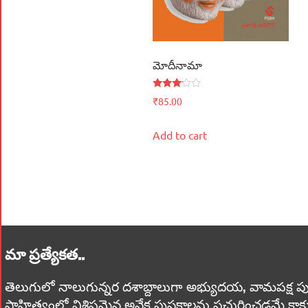
మోదీనామా
Rated
₹
85.00
3.00
out of
5
Add to cart
మా ప్రత్యేకత..
తెలుగులో నాలుగున్నర దశాబ్దాలుగా అభ్యుదయ, వామపక్ష పుస్తకాలు
సాహిత్యంలో విశిష్టమైన అనేక పుస్తకాలను ప్రచురించడమే కాక