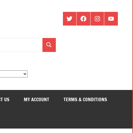
ట్విట్టర్
ఫేస్
ఇంస్టాగ్రామ్
యూట్యూబ్
బుక్
Search
T US
MY ACCOUNT
TERMS & CONDITIONS