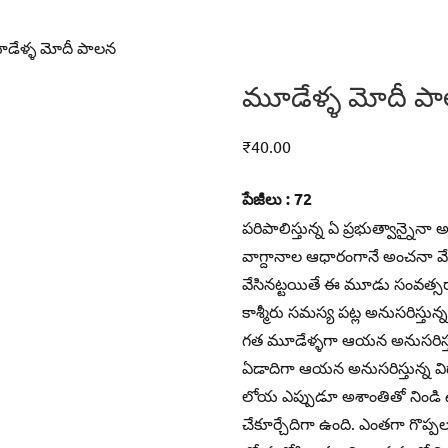
డేళ్ళ మోదీ పాలన
మూడేళ్ళ మోదీ ప
₹
40.00
పేజీలు : 72
పరిపాలిస్తున్న ఏ ప్రభుత్వాన్నైనా 
వాగ్దానాల ఆధారంగానే అంచనా
వేసినట్టయితే ఈ మూడు సంవత్సర
కాశ్మీరు సమస్య పట్ల అనుసరిస్త
గత మూడేళ్ళగా ఆయన అనుసరిస్తు
ఏడాదిగా ఆయన అనుసరిస్తున్న వ
లోయ ఎప్పుడూ అశాంతితో నిండి ఉండా
చేకూర్చేదిగా ఉంది. ఎంతగా గొప్పలు 