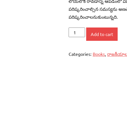
లోయలోకి రావడాన్ని ఆపడంలో వి
పరిష్కరించాల్సిన సమస్యను అణ
పరిష్కరించాలనుకుంటున్నది.
మూడేళ్ళ
Add to cart
మోదీ
పాలన
Categories:
Books
,
రాజకీయాల
quantity