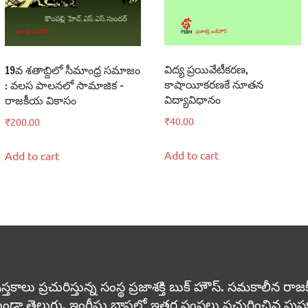
విద్య ప్రయివేటీకరణ,
19వ శతాబ్దిలో సీమాంధ్ర సమాజం
కాషాయీకరణకే నూతన
: వలస పాలనలో సామాజిక –
విద్యావిధానం
రాజకీయ వికాసం
₹
40.00
₹
200.00
Add to cart
Add to cart
 ప్రచురిస్తున్న సంస్థ ప్రజాశక్తి బుక్ హౌస్. సమకాలీన రాజకీయా
ుండా తెలుగు, ఇంగ్లీషు భాషల్లో ఇతర సంస్థలు ప్రచురించిన పు