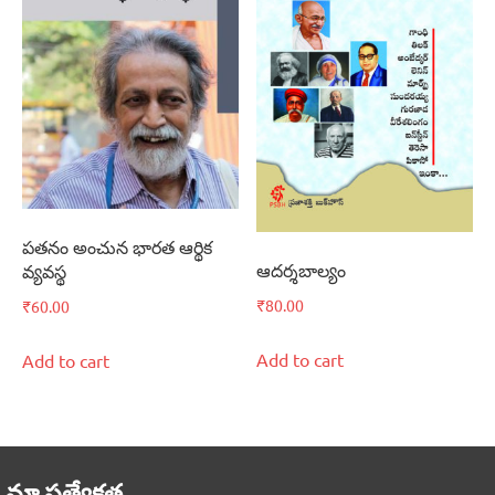
పతనం అంచున భారత ఆర్థిక
ఆదర్శబాల్యం
వ్యవస్థ
₹
80.00
₹
60.00
Add to cart
Add to cart
మా ప్రత్యేకత..