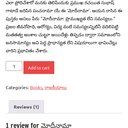
ఎలా ప్రోదిచేశారో మనకు తెలిపేందుకు ప్రముఖ రచయిత సుభాష్‌
గాటాడే జరిపిన పంచనామా యే ఈ ‘మోదీనామా’. ఆయన రాసిన ఈ
పుస్తకం అసలు పేరు ”మోదీనామా: ప్రాముఖ్యత లేని సమస్యలు.”
ప్రజల జీవనోపాధి, ఆరోగ్యం, విద్య వంటి సమస్యలన్నిటినీ వదిలిపెట్టి
మతతత్వ అంశాల చుట్టూ అయిదేళ్లు తిప్పడం ద్వారా సమాజంలోని
జనసామాన్యం అవి పెద్ద ప్రాధాన్యత లేని విషయాలుగా భావించేట్లు
వారిని ప్రభావితం చేశారు.
మోదీనామా
Add to cart
quantity
Categories:
Books
,
రాజకీయాలు
Reviews (1)
1 review for
మోదీనామా