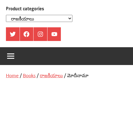
Product categories
ట్విట్టర్
ఫేస్
ఇంస్టాగ్రామ్
యూట్యూబ్
బుక్
Home
/
Books
/
రాజకీయాలు
/ మోదీనామా