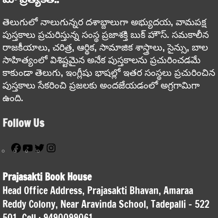
తెలుగులో నాలుగున్నర దశాబ్దాలుగా అభ్యుదయ, వామపక్ష
పుస్తకాలు ప్రచురిస్తున్న సంస్థ ప్రజాశక్తి బుక్ హౌస్. సమకాలీన
రాజకీయాలు, చరిత్ర, ఆర్థిక, సామాజిక శాస్త్రాలు, సైన్సు, బాల
సాహిత్యంలో విశిష్టమైన అనేక పుస్తకాలను ప్రచురించడమే
కాకుండా తెలుగు, ఇంగ్లీషు భాషల్లో ఇతర సంస్థలు ప్రచురించిన
పుస్తకాలు సేకరించి ప్రజలకు అందజేయడంలో అగ్రగామిగా
ఉంది.
Follow Us
Facebook
YouTube
Twitter
Instagram
Prajasakti Book House
Head Office Address, Prajasakti Bhavan, Amaraa
Reddy Colony, Near Aravinda School, Tadepalli – 522
501, Cell : 9490099061