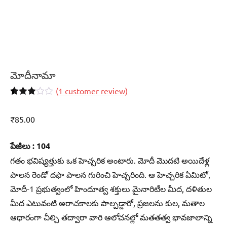
మోదీనామా
(
1
customer review)
Rated
1
3.00
₹
85.00
out of 5
based
on
customer
పేజీలు : 104
rating
గతం భవిష్యత్తుకు ఒక హెచ్చరిక అంటారు. మోదీ మొదటి అయిదేళ్ల
పాలన రెండో దఫా పాలన గురించి హెచ్చరింది. ఆ హెచ్చరిక ఏమిటో,
మోదీ-1 ప్రభుత్వంలో హిందూత్వ శక్తులు మైనారిటీల మీద, దళితుల
మీద ఎటువంటి అరాచకాలకు పాల్పడ్డారో, ప్రజలను కుల, మతాల
ఆధారంగా చీల్చి తద్వారా వారి ఆలోచనల్లో మతతత్వ భావజాలాన్ని