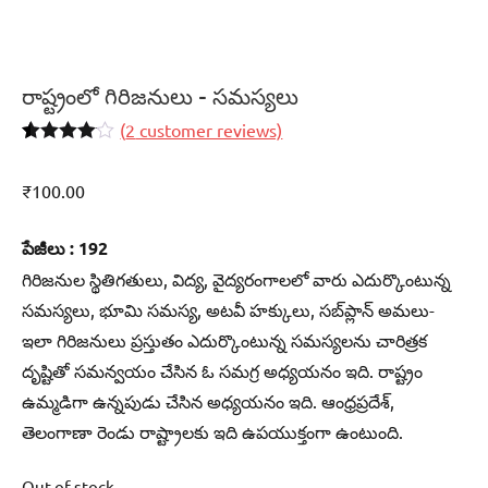
రాష్ట్రంలో గిరిజనులు – సమస్యలు
(
2
customer reviews)
Rated
2
4.00
out of 5
₹
100.00
based on
customer
ratings
పేజీలు : 192
గిరిజనుల స్థితిగతులు, విద్య, వైద్యరంగాలలో వారు ఎదుర్కొంటున్న
సమస్యలు, భూమి సమస్య, అటవీ హక్కులు, సబ్‌ప్లాన్‌ అమలు-
ఇలా గిరిజనులు ప్రస్తుతం ఎదుర్కొంటున్న సమస్యలను చారిత్రక
దృష్టితో సమన్వయం చేసిన ఓ సమగ్ర అధ్యయనం ఇది. రాష్ట్రం
ఉమ్మడిగా ఉన్నపుడు చేసిన అధ్యయనం ఇది. ఆంధ్రప్రదేశ్‌,
తెలంగాణా రెండు రాష్ట్రాలకు ఇది ఉపయుక్తంగా ఉంటుంది.
Out of stock