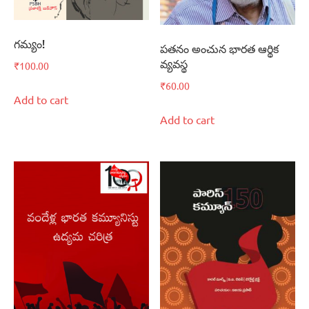
గమ్యం!
పతనం అంచున భారత ఆర్థిక
వ్యవస్థ
₹
100.00
₹
60.00
Add to cart
Add to cart