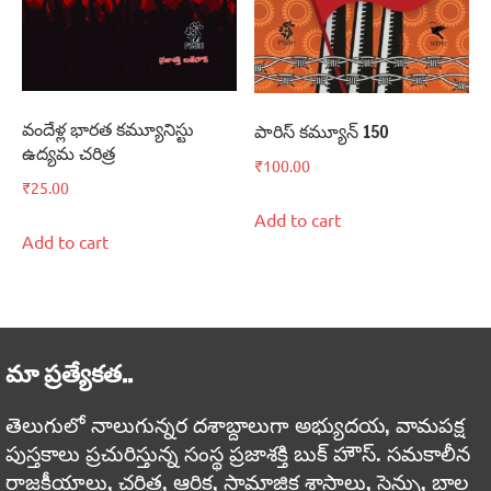
వందేళ్ల భారత కమ్యూనిస్టు
పారిస్‌ కమ్యూన్‌ 150
ఉద్యమ చరిత్ర
₹
100.00
₹
25.00
Add to cart
Add to cart
మా ప్రత్యేకత..
తెలుగులో నాలుగున్నర దశాబ్దాలుగా అభ్యుదయ, వామపక్ష
పుస్తకాలు ప్రచురిస్తున్న సంస్థ ప్రజాశక్తి బుక్ హౌస్. సమకాలీన
రాజకీయాలు, చరిత్ర, ఆర్థిక, సామాజిక శాస్త్రాలు, సైన్సు, బాల