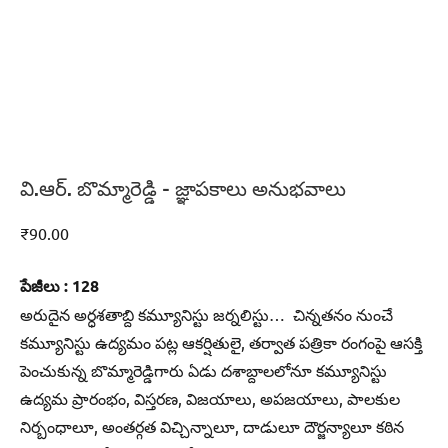
వి.ఆర్‌. బొమ్మారెడ్డి – జ్ఞాపకాలు అనుభవాలు
₹
90.00
పేజీలు : 128
అరుదైన అర్ధశతాబ్ది కమ్యూనిస్టు జర్నలిస్టు… చిన్నతనం నుంచే
కమ్యూనిస్టు ఉద్యమం పట్ల ఆకర్షితులై, తర్వాత పత్రికా రంగంపై ఆసక్తి
పెంచుకున్న బొమ్మారెడ్డిగారు ఏడు దశాబ్దాలలోనూ కమ్యూనిస్టు
ఉద్యమ ప్రారంభం, విస్తరణ, విజయాలు, అపజయాలు, పాలకుల
నిర్బంధాలూ, అంతర్గత విచ్చిన్నాలూ, దాడులూ దౌర్జన్యాలూ కఠిన