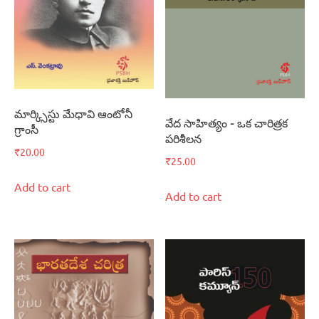
మార్క్సిస్టు మేధావి ఆంటోనీ
వేద సాహిత్యం – ఒక చారిత్రక
గ్రాంసీ
పరిశీలన
₹
20.00
₹
25.00
Add to cart
Add to cart