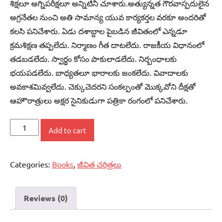
శిక్షలూ అగ్నిపరీక్షలూ అన్నిటినీ చూశారు.అత్యున్నత గౌరవాస్పదులైన
అగ్రనేతల నుంచి అతి సామాన్య యువ కార్యకర్తల వరకూ అందరితో
కలసి పనిచేశారు. ఏడు దశాబ్దాల పైబడిన జీవితంలో ఎన్నడూ
క్రమశిక్షణ తప్పలేదు. నిర్మాణం గీత దాటలేదు. రాజకీయ విధానంలో
తడబడలేదు. స్వార్థం కోసం పాకులాడలేదు. నిర్బంధాలకు
భయపడలేదు. బాధ్యతలూ భారాలకు జంకలేదు. వివాదాలకు
అవకాశమివ్వలేదు. చెక్కుచెదరని సంకల్పంతో మొక్కవోని దీక్షతో
ఆహౌరాత్రులు అక్షర సైనికుడుగా పత్రికా రంగంలో పనిచేశారు.
వి.ఆర్‌.
Add to cart
బొమ్మారెడ్డి
-
Categories:
Books
,
జీవిత చరిత్రలు
జ్ఞాపకాలు
అనుభవాలు
quantity
Reviews (0)