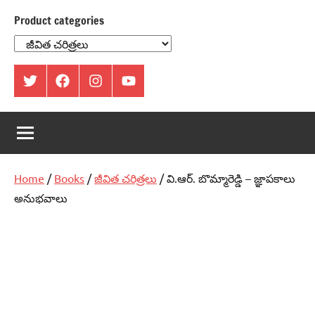
Product categories
ట్విట్టర్
ఫేస్
ఇంస్టాగ్రామ్
యూట్యూబ్
బుక్
Home
/
Books
/
జీవిత చరిత్రలు
/ వి.ఆర్‌. బొమ్మారెడ్డి – జ్ఞాపకాలు
అనుభవాలు