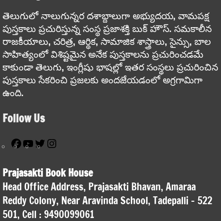
తెలుగులో నాలుగున్నర దశాబ్దాలుగా అభ్యుదయ, వామపక్ష
పుస్తకాలు ప్రచురిస్తున్న సంస్థ ప్రజాశక్తి బుక్ హౌస్. సమకాలీన
రాజకీయాలు, చరిత్ర, ఆర్థిక, సామాజిక శాస్త్రాలు, సైన్సు, బాల
సాహిత్యంలో విశిష్టమైన అనేక పుస్తకాలను ప్రచురించడమే
కాకుండా తెలుగు, ఇంగ్లీషు భాషల్లో ఇతర సంస్థలు ప్రచురించిన
పుస్తకాలు సేకరించి ప్రజలకు అందజేయడంలో అగ్రగామిగా
ఉంది.
Follow Us
Facebook
YouTube
Twitter
Instagram
Prajasakti Book House
Head Office Address, Prajasakti Bhavan, Amaraa
Reddy Colony, Near Aravinda School, Tadepalli – 522
501, Cell : 9490099061