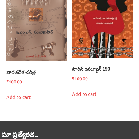
పారిస్‌ కమ్యూన్‌ 150
భారతదేశ చరిత్ర
₹
100.00
₹
100.00
Add to cart
Add to cart
మా ప్రత్యేకత..