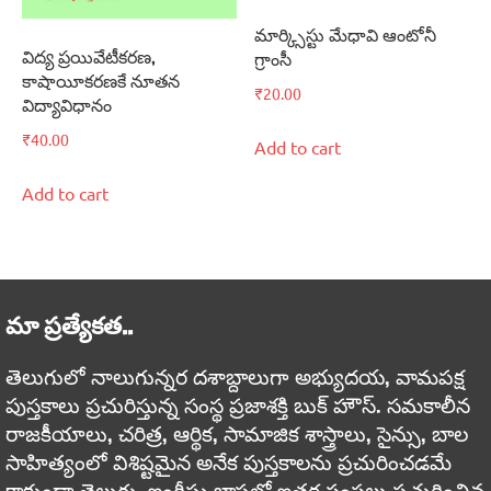
మార్క్సిస్టు మేధావి ఆంటోనీ
విద్య ప్రయివేటీకరణ,
గ్రాంసీ
కాషాయీకరణకే నూతన
₹
20.00
విద్యావిధానం
₹
40.00
Add to cart
Add to cart
మా ప్రత్యేకత..
తెలుగులో నాలుగున్నర దశాబ్దాలుగా అభ్యుదయ, వామపక్ష
పుస్తకాలు ప్రచురిస్తున్న సంస్థ ప్రజాశక్తి బుక్ హౌస్. సమకాలీన
రాజకీయాలు, చరిత్ర, ఆర్థిక, సామాజిక శాస్త్రాలు, సైన్సు, బాల
సాహిత్యంలో విశిష్టమైన అనేక పుస్తకాలను ప్రచురించడమే
కాకుండా తెలుగు, ఇంగ్లీషు భాషల్లో ఇతర సంస్థలు ప్రచురించిన