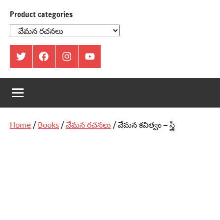
Product categories
ట్విట్టర్
ఫేస్
ఇంస్టాగ్రామ్
యూట్యూబ్
బుక్
Home
/
Books
/
వేమన రచనలు
/ వేమన కవిత్వం – స్త్రీ