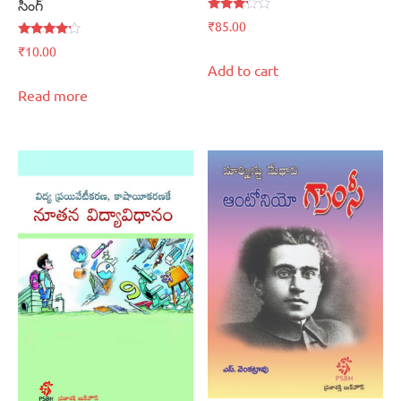
సింగ్‌
Rated
₹
85.00
3.00
out of
Rated
₹
10.00
5
4.00
Add to cart
out of 5
Read more