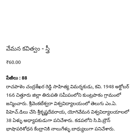
వేమన కవిత్వం – స్త్రీ
₹
60.00
పేజీలు : 88
రాచపాళెం చంద్రశేఖర రెడ్డి సాహిత్య విమర్శకుడు, కవి. 1948 అక్టోబర్‌
16న చిత్తూరు జిల్లా తిరుపతి సమీపంలోని కుంట్రపాకం గ్రామంలో
జన్మించారు. శ్రీవెంకటేశ్వరా విశ్వవిద్యాలయంలో తెలుగు ఎం.ఏ.
పిహెచ్‌.డిలు చేసి శ్రీకృష్ణదేవరాయ, యోగివేమన విశ్వవిద్యాలయాలలో
38 ఏళ్ళు అధ్యాపకుడుగా పనిచేశారు. కడపలోని సి.పి.బ్రౌన్‌
భాషాపరిశోధన కేంద్రానికి నాలుగేళ్ళు బాధ్యులుగా పనిచేశారు.