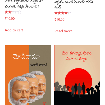
మోడీ వ్యవసాయ చట్టాలను
విప్లవం అంటే ఏమిటి? భగత్‌
ఎందుకు వ్యతిరేకించాలి?
సింగ్‌
Rated
Rated
₹
40.00
₹
10.00
2.00
4.00
out
out of 5
of 5
Add to cart
Read more