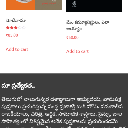
మోదీనామా
మేం కమ్యూనిస్టులం ఎలా
అయ్యాం
Rated
₹
85.00
₹
50.00
3.00
out of
5
Add to cart
Add to cart
మా ప్రత్యేకత..
తెలుగులో నాలుగున్నర దశాబ్దాలుగా అభ్యుదయ, వామపక్ష
పుస్తకాలు ప్రచురిస్తున్న సంస్థ ప్రజాశక్తి బుక్ హౌస్. సమకాలీన
రాజకీయాలు, చరిత్ర, ఆర్థిక, సామాజిక శాస్త్రాలు, సైన్సు, బాల
సాహిత్యంలో విశిష్టమైన అనేక పుస్తకాలను ప్రచురించడమే