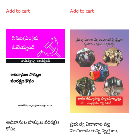
Add to cart
Add to cart
ఆదివాసుల హక్కుల పరిరక్షణ
ప్రభుత్వ విధానాల వల్ల
కోసం
విలవిలాడుతున్న వృత్తులు,