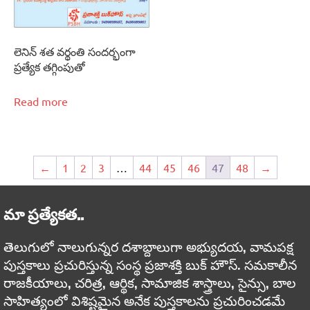
లెనిన్‌ శత వర్థంతి సందర్భంగా
ప్రత్యేక తగ్గింపుతో
Read more
←
1
2
3
…
44
45
46
47
48
→
మా ప్రత్యేకత..
తెలుగులో నాలుగున్నర దశాబ్దాలుగా అభ్యుదయ, వామపక్ష
పుస్తకాలు ప్రచురిస్తున్న సంస్థ ప్రజాశక్తి బుక్ హౌస్. సమకాలీన
రాజకీయాలు, చరిత్ర, ఆర్థిక, సామాజిక శాస్త్రాలు, సైన్సు, బాల
సాహిత్యంలో విశిష్టమైన అనేక పుస్తకాలను ప్రచురించడమే