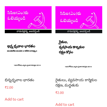
భిన్నధృవాల భారతం
రైతులు, వ్యవసాయ కార్మికుల
రక్షణ, మద్దతుకు
₹
2.00
₹
2.00
Add to cart
Add to cart