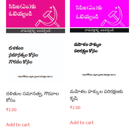
మహిళల హక్కుల పరిరక్షణకు
దళితుల సమానత్వ, గౌరవాల
కృషి
కోసం
₹
2.00
₹
2.00
Add to cart
Add to cart