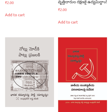
వృత్తిదారుల రక్షణకై ఉద్యమిద్దాం!
₹
2.00
₹
2.00
Add to cart
Add to cart