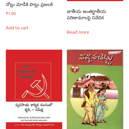
నోట్లు మోడీకి పాట్లు ప్రజలకి
జాతీయ అంతర్జాతీయ
₹
1.00
పరిణామాలపై నివేదిక
Add to cart
Read more