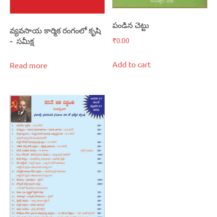
పండిన చెట్టు
వ్యవసాయ కార్మిక రంగంలో కృషి
– సమీక్ష
₹
0.00
Add to cart
Read more