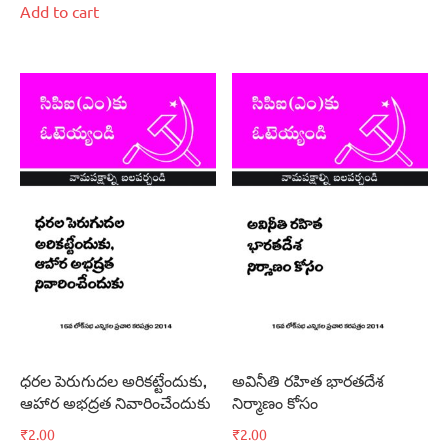
Add to cart
ధరల పెరుగుదల అరికట్టేందుకు,
అవినీతి రహిత భారతదేశ
ఆహార అభద్రత నివారించేందుకు
నిర్మాణం కోసం
₹
2.00
₹
2.00