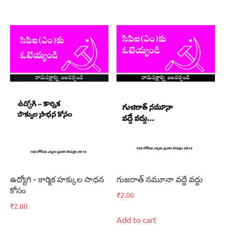
ఉద్యోగి – కార్మిక హక్కుల సాధన
గుజరాత్‌ నమూనా వద్దే వద్దు
కోసం
₹
2.00
₹
2.00
Add to cart