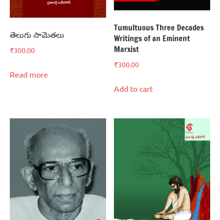
Tumultuous Three Decades
తెలుగు సామెతలు
Writings of an Eminent
Marxist
₹
300.00
₹
300.00
Read more
Add to cart