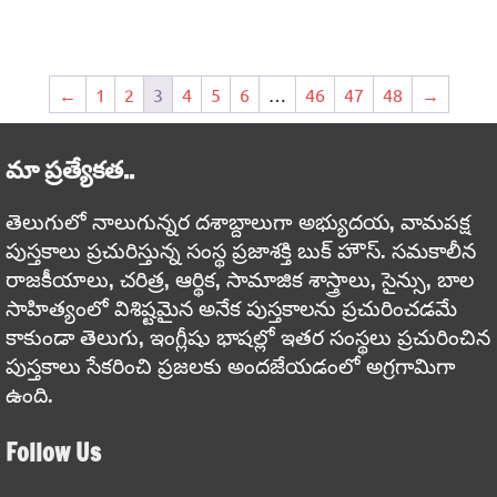
←
1
2
3
4
5
6
…
46
47
48
→
మా ప్రత్యేకత..
తెలుగులో నాలుగున్నర దశాబ్దాలుగా అభ్యుదయ, వామపక్ష
పుస్తకాలు ప్రచురిస్తున్న సంస్థ ప్రజాశక్తి బుక్ హౌస్. సమకాలీన
రాజకీయాలు, చరిత్ర, ఆర్థిక, సామాజిక శాస్త్రాలు, సైన్సు, బాల
సాహిత్యంలో విశిష్టమైన అనేక పుస్తకాలను ప్రచురించడమే
కాకుండా తెలుగు, ఇంగ్లీషు భాషల్లో ఇతర సంస్థలు ప్రచురించిన
పుస్తకాలు సేకరించి ప్రజలకు అందజేయడంలో అగ్రగామిగా
ఉంది.
Follow Us