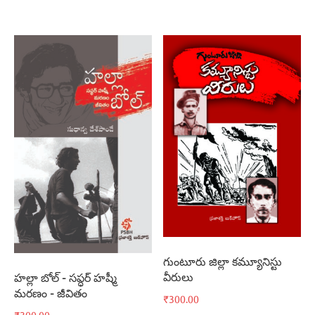
గుంటూరు జిల్లా కమ్యూనిస్టు
వీరులు
హల్లా బోల్‌ – సప్ధర్‌ హష్మీ
మరణం – జీవితం
₹
300.00