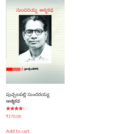
పుచ్చలపల్లి సుందరయ్య
ఆత్మకథ
Rated
₹
270.00
4.00
out of 5
Add to cart