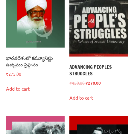
భారతదేశంలో కమ్యూనిస్టు
ఉద్యమం ప్రస్థానం
ADVANCING PEOPLES
STRUGGLES
₹
275.00
₹
450.00
₹
270.00
Add to cart
Add to cart