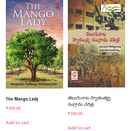
తెలుగునాట స్వాతంత్య్ర
The Mango Lady
సంగ్రామ చరిత్ర
₹
300.00
₹
300.00
Add to cart
Add to cart