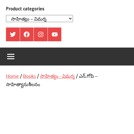
Product categories
ట్విట్టర్
ఫేస్
ఇంస్టాగ్రామ్
యూట్యూబ్
బుక్
Home
/
Books
/
సాహిత్యం - విమర్శ
/ ఎన్‌.గోపి –
సాహిత్యానుశీలనం