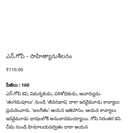
ఎన్‌.గోపి – సాహిత్యానుశీలనం
₹
110.00
పేజీలు : 160
ఎన్‌.గోపి కవి, విమర్శకుడు, పరిశోధకుడు, ఆచార్యుడు.
‘తంగెడుపూలు’ నుండి ‘జీవనభాష’ దాకా ఇరవైమూడు కావ్యాలు
ప్రచురించారు. ‘జలగీతం’ ఆయన ఇతిహాసం. ఆయన కావ్యాలు
ఇరవైమూడు భాషలలోకి అనువాదమయ్యాయి. గోపి నిరంతర కవి.
చీమ నుండి హిమాలయపర్వతం దాకా ఆయన