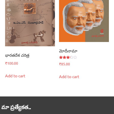
మోదీనామా
భారతదేశ చరిత్ర
Rated
₹
100.00
₹
85.00
3.00
out of
5
Add to cart
Add to cart
మా ప్రత్యేకత..