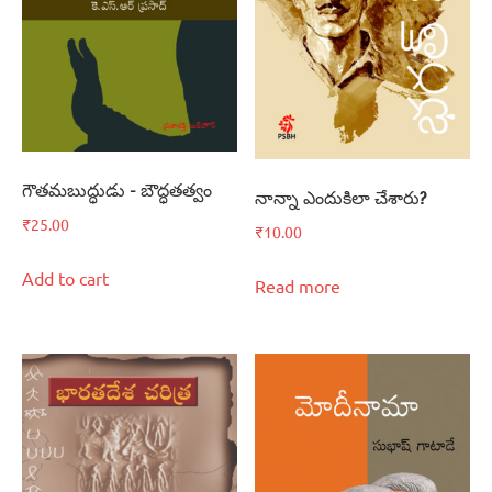
గౌతమబుద్ధుడు – బౌద్ధతత్వం
నాన్నా ఎందుకిలా చేశారు?
₹
25.00
₹
10.00
Add to cart
Read more