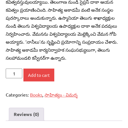
కవిత్వవస్తువులయ్యాయి. తెలంగాణ నుండి సైప్రస్‌ దాకా ఆయన
కవిత్వం ప్రయాణించింది. సాహిత్య అకాడమీ వంటి అనేక సంస్థల
పురస్కారాలు అందుకున్నారు. ఉస్మానియా తెలుగు శాఖాధ్యక్షుల
నుండి తెలుగు విశ్వవిద్యాలయ ఉపాధ్యక్షుల దాకా అనేక పదవులు
నిర్వహించారు. వేమనను విశ్వవిద్యాలయ మెట్లెక్కించి వేమన గోపి
అయ్యారు. ‘నానీలు’ను సృష్టించి ప్రయోగాన్ని సంప్రదాయం చేశారు.
సాహిత్య అకాడమీ కార్యనిర్వాహక సంఘసభ్యులుగా, తెలుగు
సలహామండలి కన్వీనర్‌గా ఉన్నారు.
ఎన్‌.గోపి
Add to cart
-
సాహిత్యానుశీలనం
Categories:
Books
,
సాహిత్యం - విమర్శ
quantity
Reviews (0)