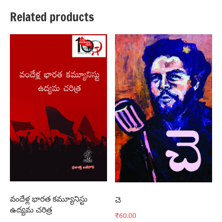
Related products
వందేళ్ల భారత కమ్యూనిస్టు
చె
ఉద్యమ చరిత్ర
₹
60.00