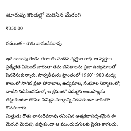
తూరుపు కొండల్లో మెరిసిన మేరంగి
₹
350.00
రచయిత – రౌతు వాసుదేవరావు
ఇది దాదాపు రెండు తరాలకు చెందిన వ్యక్తుల గాధ. ఆ వ్యక్తుల
ప్రత్యేకత ఏమంటే వారంతా తమ జీవితాలను ప్రజా ఉద్యమాలతో
పెనవేసుకున్నారు. పార్వతీపురం ప్రాంతంలో 1960`1980 మధ్య
కాలంలో సాగిన ప్రజా పోరాటాల, ఉద్యమాల, సంఘాల నిర్మాణంలో,
వాటిని నడిపించడంలో, ఆ క్రమంలో ఎదురైన ఆటుపోట్లను
తట్టుకుంటూ తాము నమ్మిన మార్గాన్ని విడవకుండా వారంతా
కొనసాగారు.
మిత్రుడు రౌతు వాసుదేవరావు రచించిన ఆత్మకథాసదృశమైన ఈ
మేరంగి మెరుపు తప్పకుండా ఆ ముందుడగులకు ప్రేరణ కాగలదు.