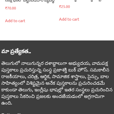
సంక్షోభంలో పెట్టుబడిదారీ వ్యవస్థ
₹
25.00
₹
70.00
Add to cart
Add to cart
మా ప్రత్యేకత..
తెలుగులో నాలుగున్నర దశాబ్దాలుగా అభ్యుదయ, వామపక్ష
పుస్తకాలు ప్రచురిస్తున్న సంస్థ ప్రజాశక్తి బుక్ హౌస్. సమకాలీన
రాజకీయాలు, చరిత్ర, ఆర్థిక, సామాజిక శాస్త్రాలు, సైన్సు, బాల
సాహిత్యంలో విశిష్టమైన అనేక పుస్తకాలను ప్రచురించడమే
కాకుండా తెలుగు, ఇంగ్లీషు భాషల్లో ఇతర సంస్థలు ప్రచురించిన
పుస్తకాలు సేకరించి ప్రజలకు అందజేయడంలో అగ్రగామిగా
ఉంది.