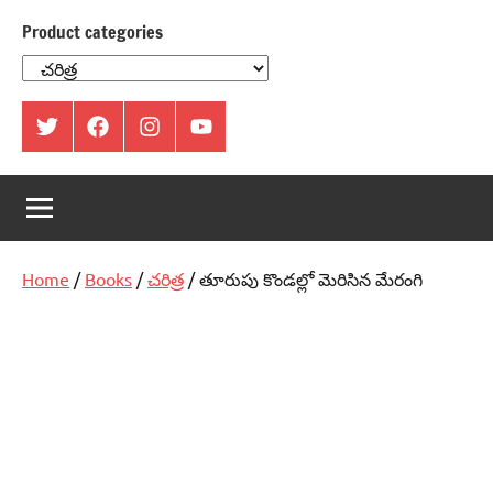
Product categories
ట్విట్టర్
ఫేస్
ఇంస్టాగ్రామ్
యూట్యూబ్
బుక్
Home
/
Books
/
చరిత్ర
/ తూరుపు కొండల్లో మెరిసిన మేరంగి