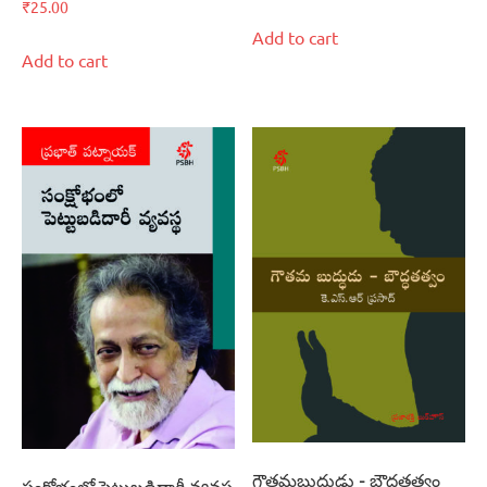
₹
25.00
Add to cart
Add to cart
గౌతమబుద్ధుడు – బౌద్ధతత్వం