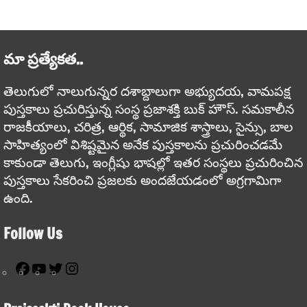
మా ప్రత్యేకత..
తెలుగులో నాలుగున్నర దశాబ్దాలుగా అభ్యుదయ, వామపక్ష
పుస్తకాలు ప్రచురిస్తున్న సంస్థ ప్రజాశక్తి బుక్ హౌస్. సమకాలీన
రాజకీయాలు, చరిత్ర, ఆర్థిక, సామాజిక శాస్త్రాలు, సైన్సు, బాల
సాహిత్యంలో విశిష్టమైన అనేక పుస్తకాలను ప్రచురించడమే
కాకుండా తెలుగు, ఇంగ్లీషు భాషల్లో ఇతర సంస్థలు ప్రచురించిన
పుస్తకాలు సేకరించి ప్రజలకు అందజేయడంలో అగ్రగామిగా
ఉంది.
Follow Us
Facebook
YouTube
Twitter
Instagram