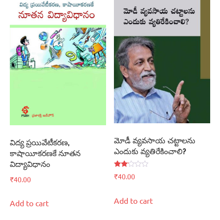
మోడీ వ్యవసాయ చట్టాలను
విద్య ప్రయివేటీకరణ,
ఎందుకు వ్యతిరేకించాలి?
కాషాయీకరణకే నూతన
విద్యావిధానం
Rated
₹
40.00
₹
40.00
2.00
out
of 5
Add to cart
Add to cart