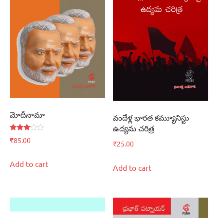
మోదీనామా
వందేళ్ల భారత కమ్యూనిస్టు
ఉద్యమ చరిత్ర
Rated
₹
85.00
₹
25.00
3.00
out of
5
Add to cart
Add to cart