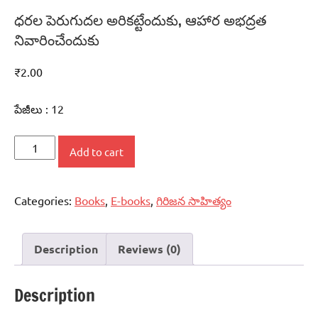
ధరల పెరుగుదల అరికట్టేందుకు, ఆహార అభద్రత
నివారించేందుకు
₹
2.00
పేజీలు : 12
ధరల
Add to cart
పెరుగుదల
అరికట్టేందుకు,
Categories:
Books
,
E-books
,
గిరిజన సాహిత్యం
ఆహార
అభద్రత
నివారించేందుకు
Description
Reviews (0)
quantity
Description