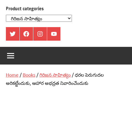
Product categories
ట్విట్టర్
ఫేస్
ఇంస్టాగ్రామ్
యూట్యూబ్
బుక్
Home
/
Books
/
గిరిజన సాహిత్యం
/ ధరల పెరుగుదల
అరికట్టేందుకు, ఆహార అభద్రత నివారించేందుకు