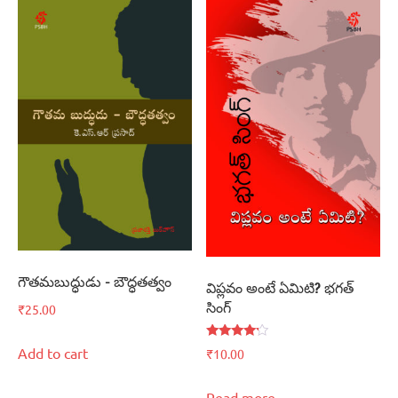
గౌతమబుద్ధుడు – బౌద్ధతత్వం
విప్లవం అంటే ఏమిటి? భగత్‌
సింగ్‌
₹
25.00
Rated
Add to cart
₹
10.00
4.00
out of 5
Read more