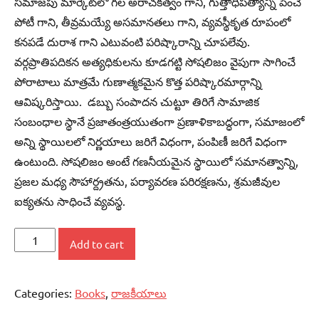
సమాజపు మార్కెట్‌లో గల అరాచకత్వం గాని, గుత్తాధిపత్యాన్ని పెంచే
పోటీ గాని, తీవ్రమయ్యే అసమానతలు గాని, వ్యవస్థీకృత రూపంలో
కనపడే దురాశ గాని ఎటువంటి పరిష్కారాన్ని చూపలేవు.
వర్గప్రాతిపదికన అత్యధికులను కూడగట్టి సోషలిజం వైపుగా సాగించే
పోరాటాలు మాత్రమే గుణాత్మకమైన కొత్త పరిష్కారమార్గాన్ని
ఆవిష్కరిస్తాయి. డబ్బు సంపాదన చుట్టూ తిరిగే సామాజిక
సంబంధాల స్థానే ప్రజాతంత్రయుతంగా ప్రణాళికాబద్ధంగా, సమాజంలో
అన్ని స్థాయిలలో నిర్ణయాలు జరిగే విధంగా, పంపిణీ జరిగే విధంగా
ఉంటుంది. సోషలిజం అంటే గణనీయమైన స్థాయిలో సమానత్వాన్ని,
ప్రజల మధ్య సౌహార్ద్రతను, పర్యావరణ పరిరక్షణను, శ్రమజీవుల
ఐక్యతను సాధించే వ్యవస్థ.
పెట్టుబడిదారీ
Add to cart
వ్యవస్థ
వైఫల్యం
Categories:
Books
,
రాజకీయాలు
స్పష్టం
తరువాత