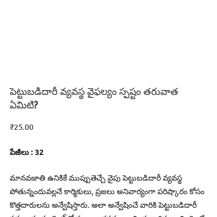
పెట్టుబడిదారీ వ్యవస్థ వైఫల్యం స్పష్టం తరువాత
ఏమిటి?
₹
25.00
పేజీలు : 32
మానవజాతి ఉనికికే ముప్పుతెచ్చే వైపు పెట్టుబడిదారీ వ్యవస్థ
పోతున్నందువల్లనే కార్మికులు, ప్రజలు అనివార్యంగా పరిష్కారం కోసం
కొత్తదారులను అన్వేషిస్తారు. అలా అన్వేషించే వారికి పెట్టుబడిదారీ