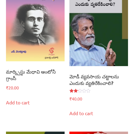
మార్క్సిస్టు మేధావి ఆంటోనీ
మోడీ వ్యవసాయ చట్టాలను
గ్రాంసీ
ఎందుకు వ్యతిరేకించాలి?
₹
20.00
Rated
₹
40.00
2.00
Add to cart
out
of 5
Add to cart