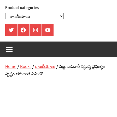
Product categories
ట్విట్టర్
ఫేస్
ఇంస్టాగ్రామ్
యూట్యూబ్
బుక్
Home
/
Books
/
రాజకీయాలు
/ పెట్టుబడిదారీ వ్యవస్థ వైఫల్యం
స్పష్టం తరువాత ఏమిటి?