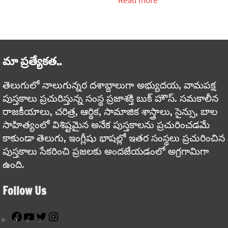
మా ప్రత్యేకత..
తెలుగులో నాలుగున్నర దశాబ్దాలుగా అభ్యుదయ, వామపక్ష
పుస్తకాలు ప్రచురిస్తున్న సంస్థ ప్రజాశక్తి బుక్ హౌస్. సమకాలీన
రాజకీయాలు, చరిత్ర, ఆర్థిక, సామాజిక శాస్త్రాలు, సైన్సు, బాల
సాహిత్యంలో విశిష్టమైన అనేక పుస్తకాలను ప్రచురించడమే
కాకుండా తెలుగు, ఇంగ్లీషు భాషల్లో ఇతర సంస్థలు ప్రచురించిన
పుస్తకాలు సేకరించి ప్రజలకు అందజేయడంలో అగ్రగామిగా
ఉంది.
Follow Us
Facebook
YouTube
Twitter
Instagram