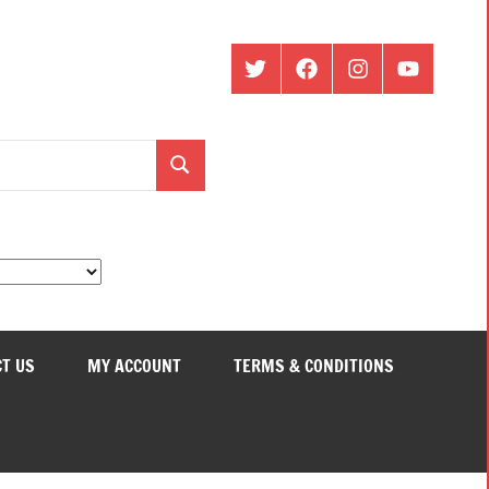
ట్విట్టర్
ఫేస్
ఇంస్టాగ్రామ్
యూట్యూబ్
బుక్
Search
T US
MY ACCOUNT
TERMS & CONDITIONS