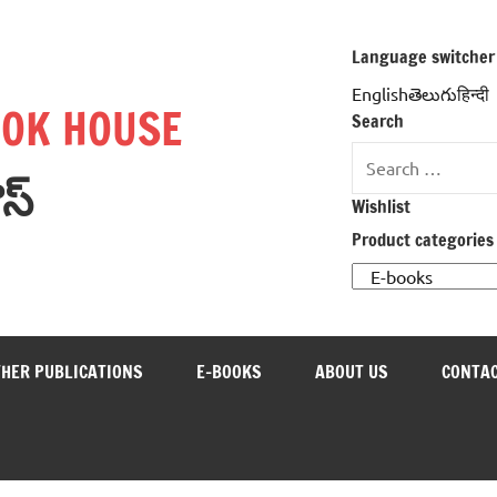
Language switcher
Englishతెలుగుहिन्दी
OOK HOUSE
Search
Search
ౌస్
for:
Wishlist
Product categories
THER PUBLICATIONS
E-BOOKS
ABOUT US
CONTAC