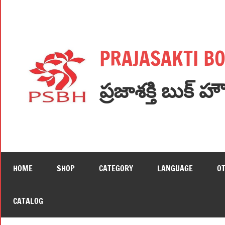
Skip
to
content
PRAJASAKTI B
ప్రజాశక్తి బుక్ హ
HOME
SHOP
CATEGORY
LANGUAGE
O
CATALOG