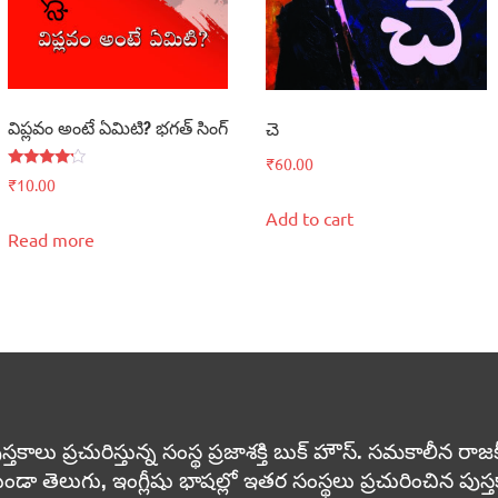
విప్లవం అంటే ఏమిటి? భగత్‌ సింగ్‌
చె
₹
60.00
Rated
₹
10.00
4.00
out of 5
Add to cart
Read more
 ప్రచురిస్తున్న సంస్థ ప్రజాశక్తి బుక్ హౌస్. సమకాలీన రాజకీయా
ుండా తెలుగు, ఇంగ్లీషు భాషల్లో ఇతర సంస్థలు ప్రచురించిన పు