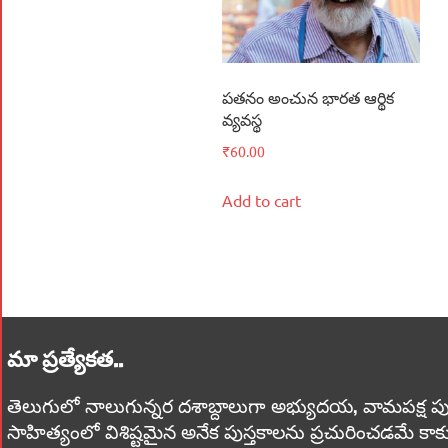
పతనం అంచున భారత ఆర్థిక
వ్యవస్థ
₹
60.00
Add to cart
మా ప్రత్యేకత..
తెలుగులో నాలుగున్నర దశాబ్దాలుగా అభ్యుదయ, వామపక్ష పుస్తకాలు
సాహిత్యంలో విశిష్టమైన అనేక పుస్తకాలను ప్రచురించడమే కాక