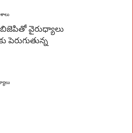
ాశాలు
 బిజెపితో వైరుధ్యాలు
కు పెరుగుతున్న
ధ్యాలు