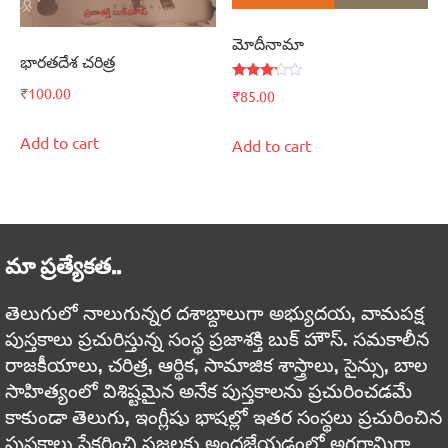
మోదీనామా
భారతదేశ చరిత్ర
Rated
₹
100.00
₹
85.00
3.00
out of
5
Add to cart
Add to cart
మా ప్రత్యేకత..
తెలుగులో నాలుగున్నర దశాబ్దాలుగా అభ్యుదయ, వామపక్ష
పుస్తకాలు ప్రచురిస్తున్న సంస్థ ప్రజాశక్తి బుక్ హౌస్. సమకాలీన
రాజకీయాలు, చరిత్ర, ఆర్థిక, సామాజిక శాస్త్రాలు, సైన్సు, బాల
సాహిత్యంలో విశిష్టమైన అనేక పుస్తకాలను ప్రచురించడమే
కాకుండా తెలుగు, ఇంగ్లీషు భాషల్లో ఇతర సంస్థలు ప్రచురించిన
పుస్తకాలు సేకరించి ప్రజలకు అందజేయడంలో అగ్రగామిగా