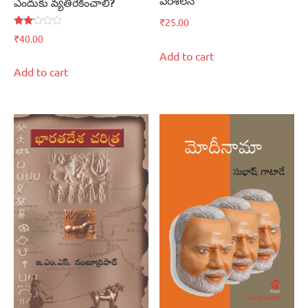
పరిశీలన
ఎందుకు వ్యతిరేకించాలి?
₹
25.00
Rated
₹
40.00
2.00
out
Add to cart
of 5
Add to cart