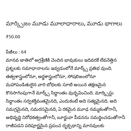
మార్క్సిజం మూడు మూలాధారాలు, మూడు భాగాలు
₹
50.00
పేజీలు : 64
మానవ జాతిలో అగ్రశ్రేణికి చెందిన భావుకులు ఇదివరకే లేవనెత్తిన
ప్రశ్నలకు సమాధానాలను ఇవ్వడంలోనే మార్క్స్‌ ప్రతిభ వుంది.
తత్వశాస్త్రంలోనూ, అర్థశాస్త్రంలోనూ, సోషలిజంలోనూ
మహాపండితులైన వారి బోధలకు సూటి అయిన తక్షణమైన
కొనసాగింపుగానే మార్క్స్‌ సిద్ధాంతం వుద్భవించింది. మార్క్సిస్టు
సిద్ధాంతం సర్వశక్తివంతమైనది, ఎందుకంటే అది సత్యమైనది. అది
సమగ్రమైనది, సమరసమైనది, ఏ రకమైన మూఢ నమ్మకంతోగానీ,
అభివృద్ధి నిరోధకత్వంతోగానీ, బూర్జువా పీడనను సమర్థించడంతోగానీ
రాజీపడని పరిపూర్ణమైన ప్రపంచ దృక్పథాన్ని మానవులకు