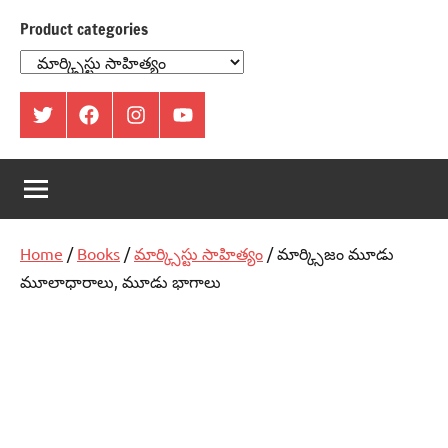
Product categories
ట్విట్టర్
ఫేస్
ఇంస్టాగ్రామ్
యూట్యూబ్
బుక్
Home
/
Books
/
మార్క్సిస్టు సాహిత్యం
/ మార్క్సిజం మూడు
మూలాధారాలు, మూడు భాగాలు