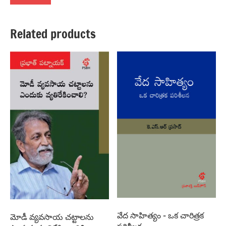
Related products
వేద సాహిత్యం – ఒక చారిత్రక
మోడీ వ్యవసాయ చట్టాలను