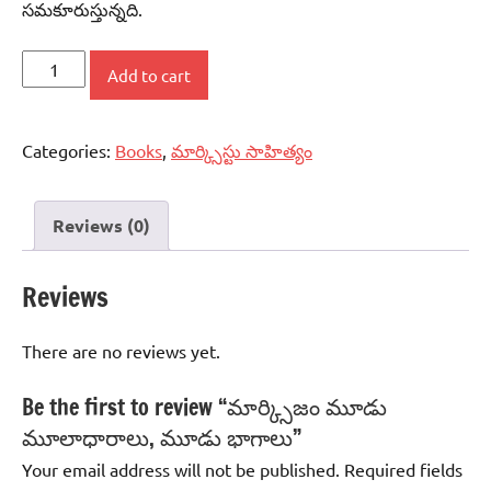
సమకూరుస్తున్నది.
మార్క్సిజం
Add to cart
మూడు
మూలాధారాలు,
Categories:
Books
,
మార్క్సిస్టు సాహిత్యం
మూడు
భాగాలు
quantity
Reviews (0)
Reviews
There are no reviews yet.
Be the first to review “మార్క్సిజం మూడు
మూలాధారాలు, మూడు భాగాలు”
Your email address will not be published.
Required fields