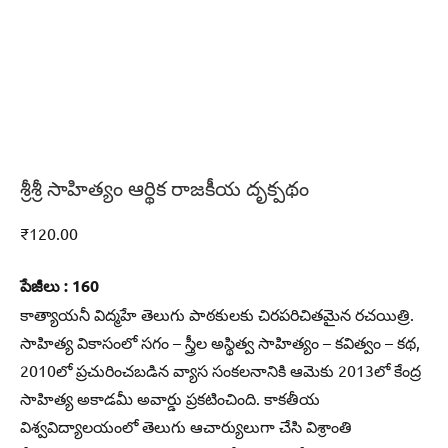
శ్రీశ్రీ సాహిత్యం ఆర్థిక రాజకీయ దృక్పథం
₹
120.00
పేజీలు : 160
కాత్యాయనీ విద్మహే తెలుగు పాఠకులకు చిరపరిచితమైన రచయిత్రి.
సాహిత్య వికాసంలో సగం – స్త్రీల అస్థిత్వ సాహిత్యం – కవిత్వం – కథ,
2010లో ప్రచురించబడిన వ్యాస సంకలనానికి ఆమెకు 2013లో కేంద్ర
సాహిత్య అకాడమీ అవార్డు ప్రకటించింది. కాకతీయ
విశ్వవిద్యాలయంలో తెలుగు ఆచార్యులుగా చేసి విశ్రాంతి