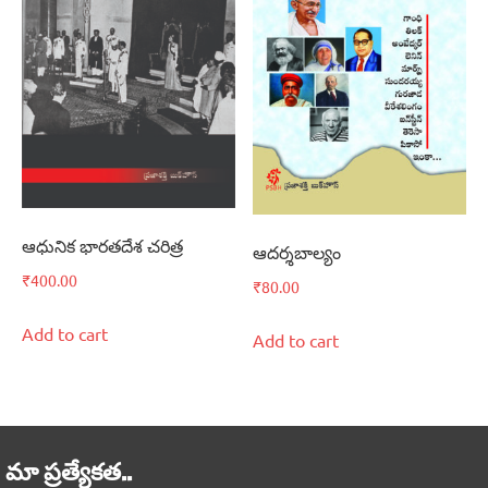
ఆధునిక భారతదేశ చరిత్ర
ఆదర్శబాల్యం
₹
400.00
₹
80.00
Add to cart
Add to cart
మా ప్రత్యేకత..