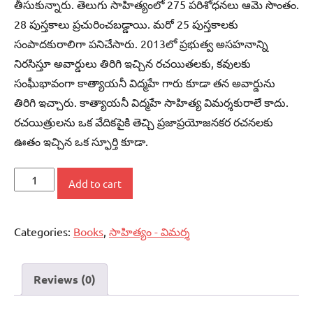
తీసుకున్నారు. తెలుగు సాహిత్యంలో 275 పరిశోధనలు ఆమె సొంతం.
28 పుస్తకాలు ప్రచురించబడ్డాయి. మరో 25 పుస్తకాలకు
సంపాదకురాలిగా పనిచేసారు. 2013లో ప్రభుత్వ అసహనాన్ని
నిరసిస్తూ అవార్డులు తిరిగి ఇచ్చిన రచయితలకు, కవులకు
సంఘీభావంగా కాత్యాయనీ విద్మహే గారు కూడా తన అవార్డును
తిరిగి ఇచ్చారు. కాత్యాయనీ విద్మహే సాహిత్య విమర్శకురాలే కాదు.
రచయిత్రులను ఒక వేదికపైకి తెచ్చి ప్రజాప్రయోజనకర రచనలకు
ఊతం ఇచ్చిన ఒక స్ఫూర్తి కూడా.
శ్రీశ్రీ
Add to cart
సాహిత్యం
ఆర్థిక
Categories:
Books
,
సాహిత్యం - విమర్శ
రాజకీయ
దృక్పథం
quantity
Reviews (0)