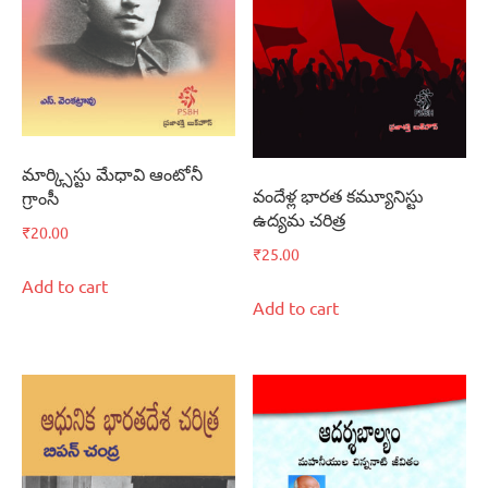
మార్క్సిస్టు మేధావి ఆంటోనీ
వందేళ్ల భారత కమ్యూనిస్టు
గ్రాంసీ
ఉద్యమ చరిత్ర
₹
20.00
₹
25.00
Add to cart
Add to cart