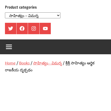
Product categories
ట్విట్టర్
ఫేస్
ఇంస్టాగ్రామ్
యూట్యూబ్
బుక్
Home
/
Books
/
సాహిత్యం - విమర్శ
/ శ్రీశ్రీ సాహిత్యం ఆర్థిక
రాజకీయ దృక్పథం