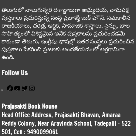
తెలుగులో నాలుగున్నర దశాబ్దాలుగా అభ్యుదయ, వామపక్ష
పుస్తకాలు ప్రచురిస్తున్న సంస్థ ప్రజాశక్తి బుక్ హౌస్. సమకాలీన
రాజకీయాలు, చరిత్ర, ఆర్థిక, సామాజిక శాస్త్రాలు, సైన్సు, బాల
సాహిత్యంలో విశిష్టమైన అనేక పుస్తకాలను ప్రచురించడమే
కాకుండా తెలుగు, ఇంగ్లీషు భాషల్లో ఇతర సంస్థలు ప్రచురించిన
పుస్తకాలు సేకరించి ప్రజలకు అందజేయడంలో అగ్రగామిగా
ఉంది.
Follow Us
Facebook
YouTube
Twitter
Instagram
Prajasakti Book House
Head Office Address, Prajasakti Bhavan, Amaraa
Reddy Colony, Near Aravinda School, Tadepalli – 522
501, Cell : 9490099061