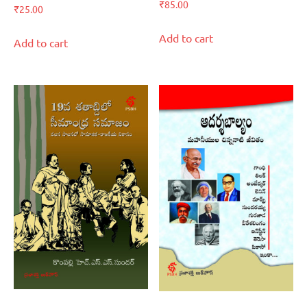
₹
85.00
₹
25.00
3.00
out of
5
Add to cart
Add to cart