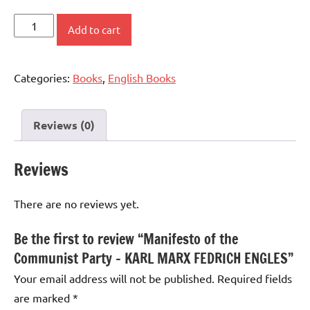
Manifesto
Add to cart
of
the
Categories:
Books
,
English Books
Communist
Party
-
Reviews (0)
KARL
MARX
Reviews
FEDRICH
ENGLES
There are no reviews yet.
quantity
Be the first to review “Manifesto of the
Communist Party – KARL MARX FEDRICH ENGLES”
Your email address will not be published.
Required fields
are marked
*