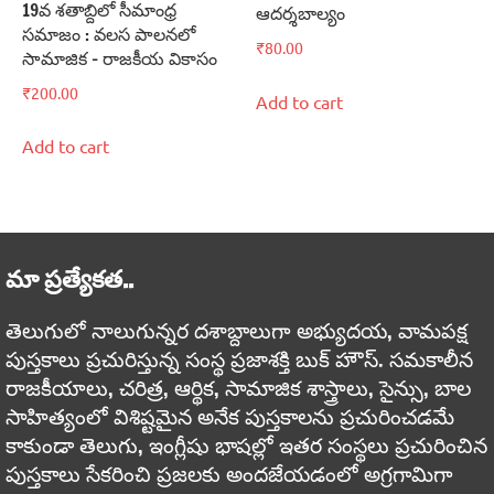
19వ శతాబ్దిలో సీమాంధ్ర
ఆదర్శబాల్యం
సమాజం : వలస పాలనలో
₹
80.00
సామాజిక – రాజకీయ వికాసం
₹
200.00
Add to cart
Add to cart
మా ప్రత్యేకత..
తెలుగులో నాలుగున్నర దశాబ్దాలుగా అభ్యుదయ, వామపక్ష
పుస్తకాలు ప్రచురిస్తున్న సంస్థ ప్రజాశక్తి బుక్ హౌస్. సమకాలీన
రాజకీయాలు, చరిత్ర, ఆర్థిక, సామాజిక శాస్త్రాలు, సైన్సు, బాల
సాహిత్యంలో విశిష్టమైన అనేక పుస్తకాలను ప్రచురించడమే
కాకుండా తెలుగు, ఇంగ్లీషు భాషల్లో ఇతర సంస్థలు ప్రచురించిన
పుస్తకాలు సేకరించి ప్రజలకు అందజేయడంలో అగ్రగామిగా