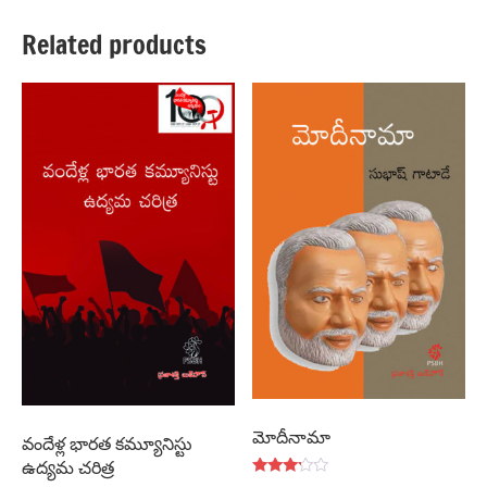
Related products
మోదీనామా
వందేళ్ల భారత కమ్యూనిస్టు
ఉద్యమ చరిత్ర
Rated