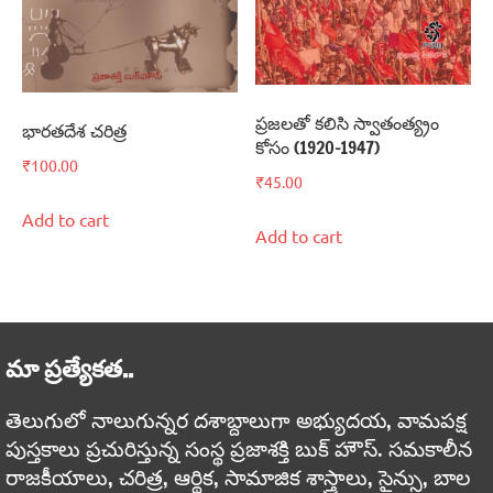
ప్రజలతో కలిసి స్వాతంత్య్రం
భారతదేశ చరిత్ర
కోసం (1920-1947)
₹
100.00
₹
45.00
Add to cart
Add to cart
మా ప్రత్యేకత..
తెలుగులో నాలుగున్నర దశాబ్దాలుగా అభ్యుదయ, వామపక్ష
పుస్తకాలు ప్రచురిస్తున్న సంస్థ ప్రజాశక్తి బుక్ హౌస్. సమకాలీన
రాజకీయాలు, చరిత్ర, ఆర్థిక, సామాజిక శాస్త్రాలు, సైన్సు, బాల