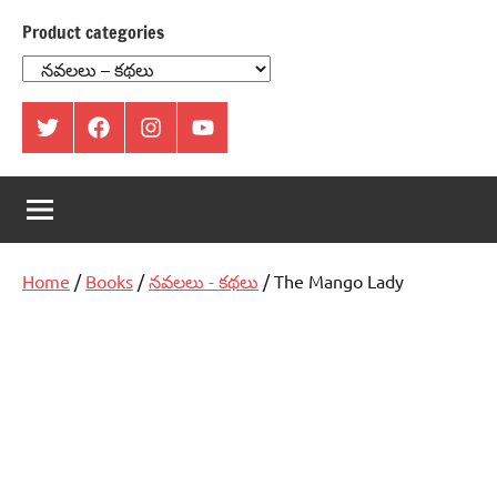
Product categories
ట్విట్టర్
ఫేస్
ఇంస్టాగ్రామ్
యూట్యూబ్
బుక్
Home
/
Books
/
నవలలు - కథలు
/ The Mango Lady