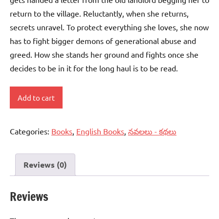
return to the village. Reluctantly, when she returns,
secrets unravel. To protect everything she loves, she now
has to fight bigger demons of generational abuse and
greed. How she stands her ground and fights once she
decides to be in it for the long haul is to be read.
The
Add to cart
Mango
Lady
Categories:
Books
,
English Books
,
నవలలు - కథలు
quantity
Reviews (0)
Reviews