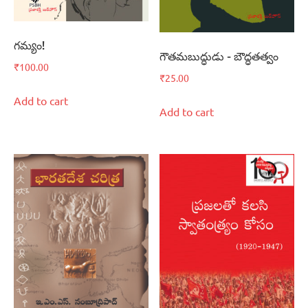
గమ్యం!
గౌతమబుద్ధుడు – బౌద్ధతత్వం
₹
100.00
₹
25.00
Add to cart
Add to cart